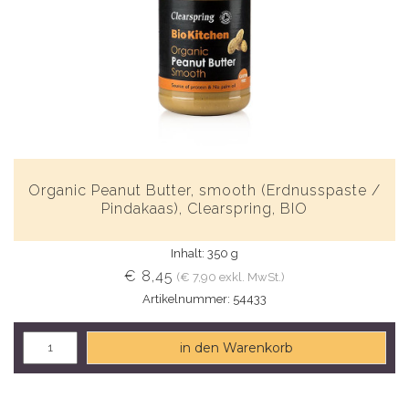
Organic Peanut Butter, smooth (Erdnusspaste /
Pindakaas), Clearspring, BIO
Inhalt: 350 g
€ 8,45
(€ 7,90 exkl. MwSt.)
Artikelnummer: 54433
in den Warenkorb