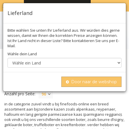
MENU
WARENKORB
0
Lieferland
Bitte wählen Sie unten Ihr Lieferland aus. Wir würden dies gerne
wissen, damit wir Ihnen die korrekten Preise anzeigen können.
Ist Ihr Land nicht in dieser Liste? Bitte kontaktieren Sie uns per E-
Mail.
Wähle dein Land
Home
Nüsse & milchprodukte
Milchprodukten
MILCHPRODUKTEN
Door naar de webshop
Anzahl pro Seite:
96
in de categorie zuivel vindt u bij finefoods-online een breed
assortiment aan bijzondere kazen zoals alpenkaas, reypenaer,
halloumi en lang gerijpte parmezaanse kaas (parmigiano reggiano).
ook vindt u bij ons verschillende soorten boter, zoals beurre d’isigny,
geklaarde boter, truffelboter en kreeftenboter. verder hebben wij