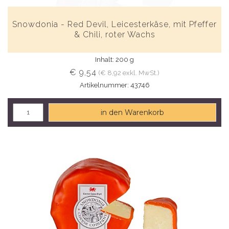
Snowdonia - Red Devil, Leicesterkäse, mit Pfeffer
& Chili, roter Wachs
Inhalt: 200 g
€ 9,54
(€ 8,92 exkl. MwSt.)
Artikelnummer: 43746
in den Warenkorb