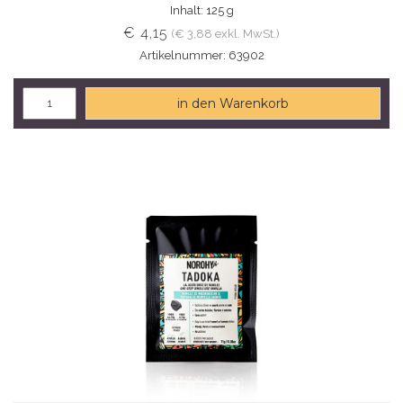
Inhalt: 125 g
€ 4,15
(€ 3,88 exkl. MwSt.)
Artikelnummer: 63902
in den Warenkorb