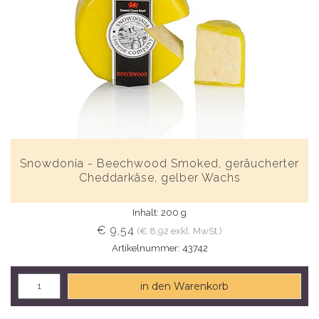
Snowdonia - Beechwood Smoked, geräucherter
Cheddarkäse, gelber Wachs
Inhalt: 200 g
€ 9,54
(€ 8,92 exkl. MwSt.)
Artikelnummer: 43742
in den Warenkorb