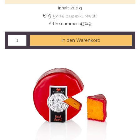
Inhalt: 200 g
€ 9,54
(€ 8,92 exkl. MwSt.)
Artikelnummer: 43749
in den Warenkorb