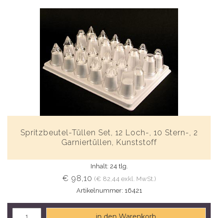
Spritzbeutel-Tüllen Set, 12 Loch-, 10 Stern-, 2
Garniertüllen, Kunststoff
Inhalt: 24 tlg.
€ 98,10
(€ 82,44 exkl. MwSt.)
Artikelnummer: 16421
in den Warenkorb