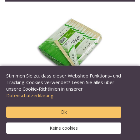
Stimmen Sie zu, dass dieser Webshop Funktions- und
Tracking-Cookies verwendet? Lesen Sie alles über
unsere Cookie-Richtlinien in unserer
Datenschutzerklärung
.
Sushi-Stäbchen, Einweg, aus Holz, 20cm lang
Ok
Keine cookies
Inhalt: 100 St
€ 23,73
(€ 19,94 exkl. MwSt.)