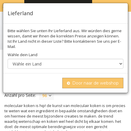
MENU
WARENKORB
0
Lieferland
Bitte wählen Sie unten Ihr Lieferland aus. Wir würden dies gerne
wissen, damit wir Ihnen die korrekten Preise anzeigen können.
Ist Ihr Land nicht in dieser Liste? Bitte kontaktieren Sie uns per E-
Mail.
Wähle dein Land
Home
Molekular
MOLEKULAR
Door naar de webshop
Anzahl pro Seite:
96
moleculair koken is hip! de kunst van moleculair koken is om precies
te weten wat een ingrediënt in bepaalde omstandigheden doet en
om hiermee de meest bijzondere creaties te maken. de trend
waarbij wetenschap en koken wel heel dicht bij elkaar komen. het
doel: de meest optimale bereidingswijze voor een gerecht