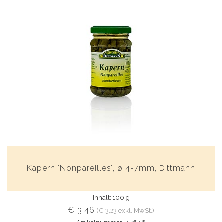
Kapern "Nonpareilles", ø 4-7mm, Dittmann
Inhalt: 100 g
€ 3,46
(€ 3,23 exkl. MwSt.)