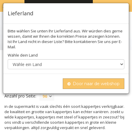
MENU
WARENKORB
0
Lieferland
Bitte wählen Sie unten Ihr Lieferland aus. Wir würden dies gerne
wissen, damit wir Ihnen die korrekten Preise anzeigen können.
Ist Ihr Land nicht in dieser Liste? Bitte kontaktieren Sie uns per E-
Mail.
Wähle dein Land
Home
Konserven
Kapern
KAPERN
Door naar de webshop
Anzahl pro Seite:
96
in de supermarkt is vaak slechts één soort kappertjes verkrijgbaar.
de kwaliteit en grootte van kappertjes kan echter variëren. zoekt u
wilde kappertjes, kappertjes met steel of kappertjes in zeezout? bij
ons vindt u verschillende soorten kappertjes in grote en kleine
verpakkingen. altijd zorgvuldig verpakt en snel geleverd.