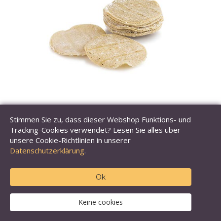
Stimmen Sie zu, dass dieser Webshop Funktions- und
Mais-Tortillas, soft, ca. ø 9-10cm, Blanco Nino, TK
Tracking-Cookies verwendet? Lesen Sie alles über
unsere Cookie-Richtlinien in unserer
Datenschutzerklärung
.
Inhalt: 2 kg, 216 St
€ 43,53
(€ 40,68 exkl. MwSt.)
Ok
Artikelnummer: 46660
Keine cookies
in den Warenkorb