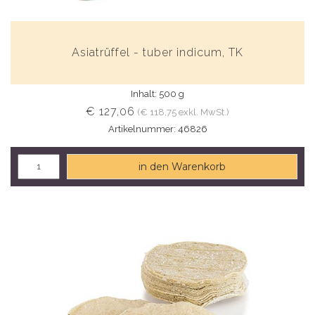
Asiatrüffel - tuber indicum, TK
Inhalt: 500 g
€ 127,06
(€ 118,75 exkl. MwSt.)
Artikelnummer: 46826
in den Warenkorb