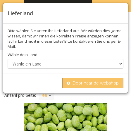
MENU
WARENKORB
0
Lieferland
Bitte wählen Sie unten Ihr Lieferland aus. Wir würden dies gerne
wissen, damit wir Ihnen die korrekten Preise anzeigen können.
Ist Ihr Land nicht in dieser Liste? Bitte kontaktieren Sie uns per E-
Mail.
Wähle dein Land
Home
Tiefgefroren
TIEFGEFROREN
Door naar de webshop
Anzahl pro Seite:
96