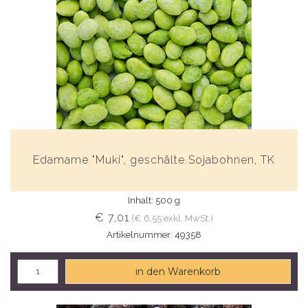
Edamame "Muki", geschälte Sojabohnen, TK
Inhalt: 500 g
€ 7,01
(€ 6,55 exkl. MwSt.)
Artikelnummer: 49358
in den Warenkorb