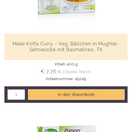
Malai Kofta Curry - Veg. Bällchen in Mughlai-
Sahnesoße mit Basmatireis, TK
Inhalt: 400 g
€ 7,76
(€ 7,25 exkl. MwSt.)
Artikelnummer: 49249
in den Warenkorb