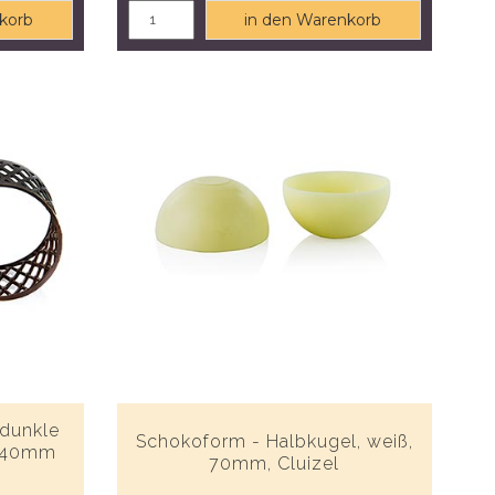
korb
in den Warenkorb
 dunkle
Schokoform - Halbkugel, weiß,
, 40mm
70mm, Cluizel