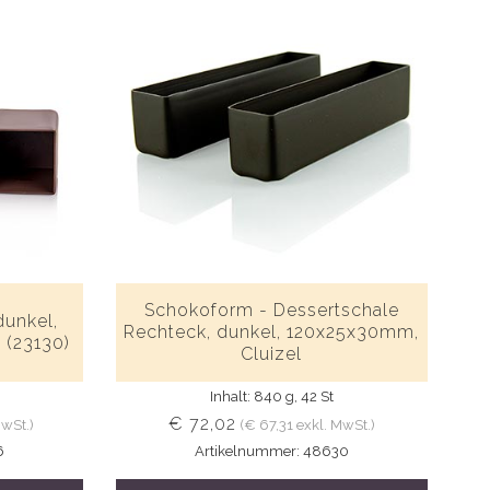
Schokoform - Dessertschale
dunkel,
Rechteck, dunkel, 120x25x30mm,
 (23130)
Cluizel
Inhalt: 840 g, 42 St
€ 72,02
MwSt.)
(€ 67,31 exkl. MwSt.)
6
Artikelnummer: 48630