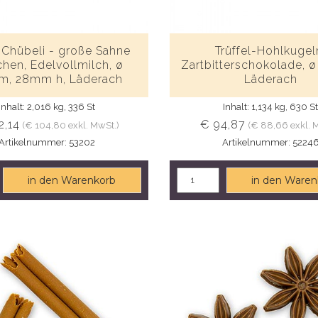
Chübeli - große Sahne
Trüffel-Hohlkugel
chen, Edelvollmilch, ø
Zartbitterschokolade, 
, 28mm h, Läderach
Läderach
Inhalt: 2,016 kg, 336 St
Inhalt: 1,134 kg, 630 S
2,14
€ 94,87
(€ 104,80 exkl. MwSt.)
(€ 88,66 exkl. 
Artikelnummer: 53202
Artikelnummer: 5224
in den Warenkorb
in den Waren