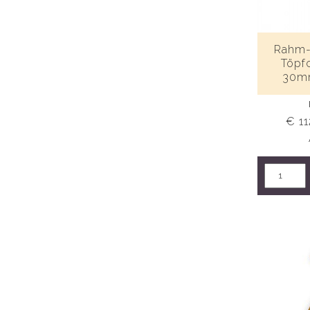
Rahm-
Töpf
30mm
€ 11