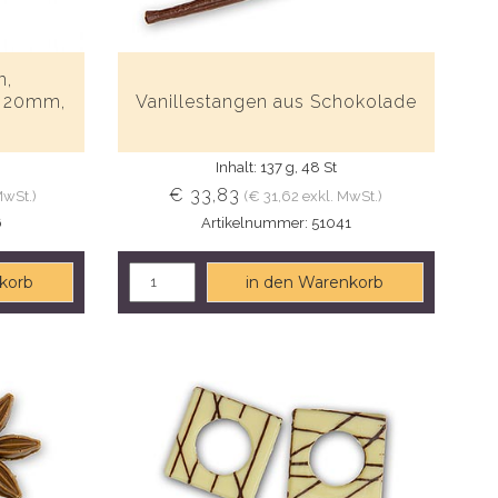
n,
ø 20mm,
Vanillestangen aus Schokolade
t
Inhalt: 137 g, 48 St
€ 33,83
MwSt.)
(€ 31,62 exkl. MwSt.)
6
Artikelnummer: 51041
korb
in den Warenkorb