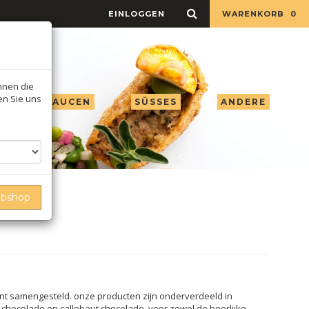
EINLOGGEN
WARENKORB
0
Ihnen die
ren Sie uns
 ESSIG & SAUCEN
SÜSSES
ANDERE
ebshop
ent samengesteld. onze producten zijn onderverdeeld in
 chocolade en callebaut chocolade. voor zowel de heerlijke