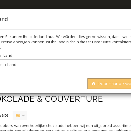
land
len Sie unten Ihr Lieferland aus. Wir würden dies gerne wissen, damit wir 
Preise anzeigen können. Ist Ihr Land nicht in dieser Liste? Bitte kontaktie
FEL
ÖL,
.
in Land
Door naar de w
KOLADE & COUVERTURE
Seite:
96
hebbers van overheerlijke chocolade hebben wij een uitgebreid assortim
oratie, chocoladerepen, couverture, pralines, pralinevormpjes, valrhona