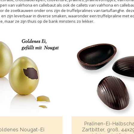
en van valrhona en callebaut als ook de callets van valrhona en callebaut
r de zoetkauwen onder ons zijn de truffelpralines van tartuflanghe. dez
en zijn leverbaar in diverse smaken, waaronder een truffelpraline met ec
fie, maar ze zijn thuis op de bank minstens zo lekker.
Pralinen-Ei-Halbscha
oldenes Nougat-Ei
Zartbitter, groß, 44x