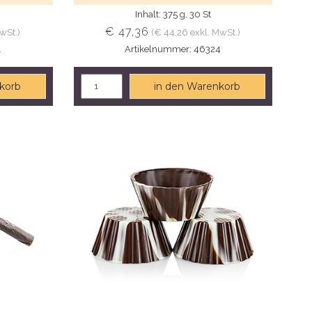
Inhalt: 375 g, 30 St
€ 47,36
wSt.)
(€ 44,26 exkl. MwSt.)
1
Artikelnummer: 46324
korb
in den Warenkorb