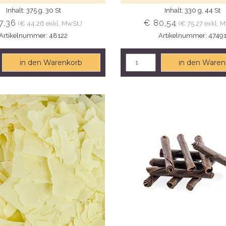
Inhalt: 375 g, 30 St
Inhalt: 330 g, 44 St
7,36
€ 80,54
(€ 44,26 exkl. MwSt.)
(€ 75,27 exkl. M
Artikelnummer: 48122
Artikelnummer: 4749
in den Warenkorb
in den Waren