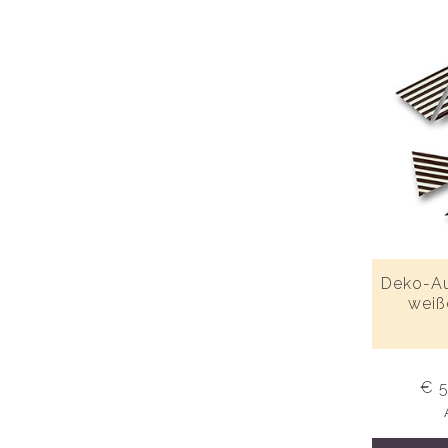
Deko-Au
weiß
€ 5