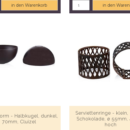
in den Warenkorb
in den Waren
Serviettenringe - klein,
orm - Halbkugel, dunkel,
Schokolade, ø 55mm
70mm, Cluizel
hoch