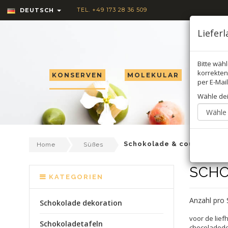
TEL. +49 173 28 36 509
DEUTSCH
Liefer
Bitte wäh
korrekten 
KONSERVEN
MOLEKULAR
TRÜF
per E-Mail
Wähle de
Schokolade & couverture
Home
Süßes
SCHO
KATEGORIEN
Anzahl pro 
Schokolade dekoration
voor de lief
Schokoladetafeln
chocoladedec