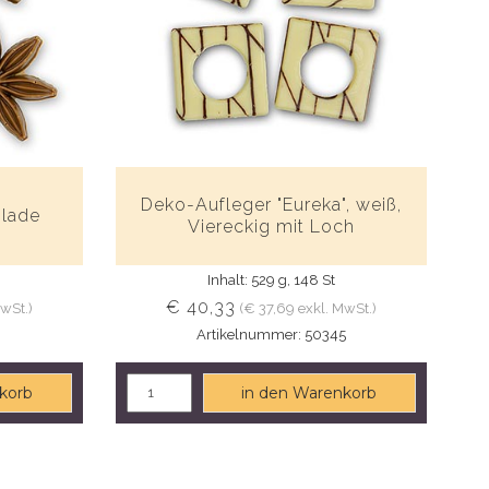
Deko-Aufleger "Eureka", weiß,
olade
Viereckig mit Loch
Inhalt: 529 g, 148 St
€ 40,33
MwSt.)
(€ 37,69 exkl. MwSt.)
9
Artikelnummer: 50345
korb
in den Warenkorb