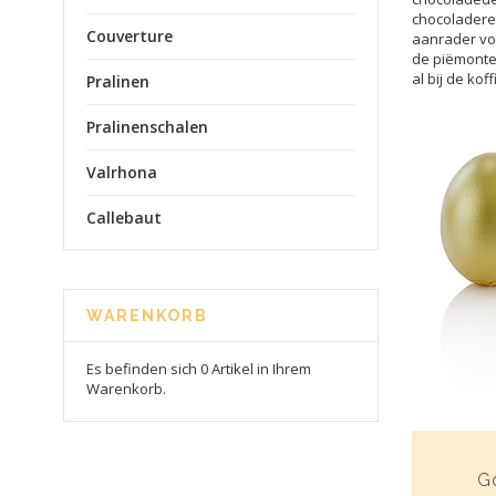
chocoladerep
Couverture
aanrader voo
de piëmonte 
al bij de kof
Pralinen
Pralinenschalen
Valrhona
Callebaut
WARENKORB
Es befinden sich 0 Artikel in Ihrem
Warenkorb.
G