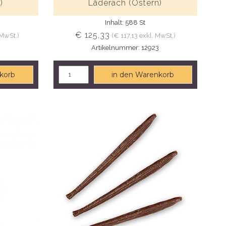
)
Läderach (Ostern)
Inhalt: 588 St
€ 125,33
 MwSt.)
(€ 117,13 exkl. MwSt.)
9
Artikelnummer: 12923
korb
in den Warenkorb