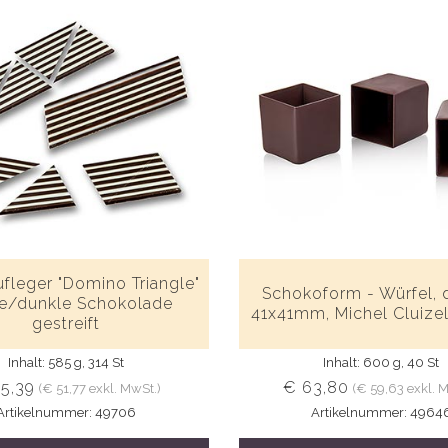
fleger "Domino Triangle"
Schokoform - Würfel, 
e/dunkle Schokolade
41x41mm, Michel Cluizel
gestreift
Inhalt: 585 g, 314 St
Inhalt: 600 g, 40 St
5,39
€ 63,80
(€ 51,77 exkl. MwSt.)
(€ 59,63 exkl. 
Artikelnummer: 49706
Artikelnummer: 4964