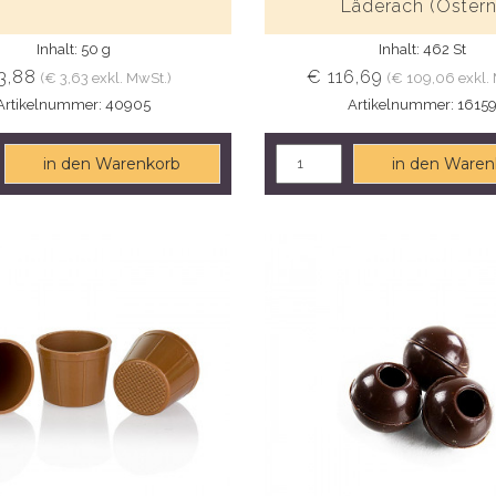
Läderach (Ostern
Inhalt: 50 g
Inhalt: 462 St
3,88
€ 116,69
(€ 3,63 exkl. MwSt.)
(€ 109,06 exkl.
Artikelnummer: 40905
Artikelnummer: 1615
in den Warenkorb
in den Waren