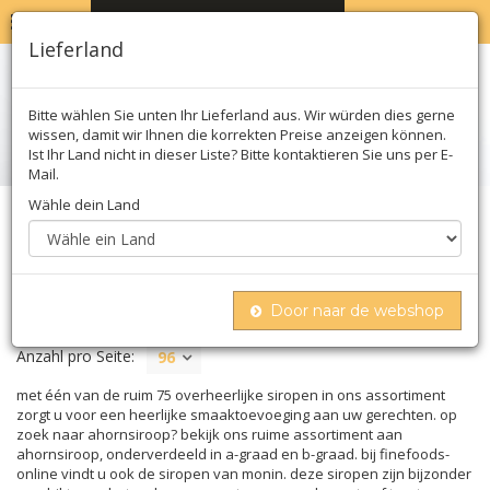
MENU
WARENKORB
0
Lieferland
Bitte wählen Sie unten Ihr Lieferland aus. Wir würden dies gerne
wissen, damit wir Ihnen die korrekten Preise anzeigen können.
Ist Ihr Land nicht in dieser Liste? Bitte kontaktieren Sie uns per E-
Mail.
Wähle dein Land
Home
Süßes
Sirupe
SIRUPE
Door naar de webshop
Anzahl pro Seite:
96
met één van de ruim 75 overheerlijke siropen in ons assortiment
zorgt u voor een heerlijke smaaktoevoeging aan uw gerechten. op
zoek naar ahornsiroop? bekijk ons ruime assortiment aan
ahornsiroop, onderverdeeld in a-graad en b-graad. bij finefoods-
online vindt u ook de siropen van monin. deze siropen zijn bijzonder