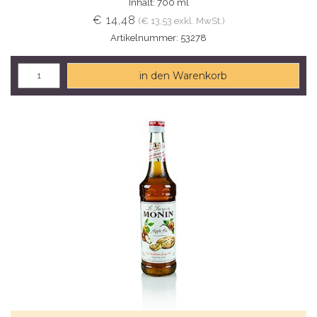
Inhalt: 700 ml
€ 14,48
(€ 13,53 exkl. MwSt.)
Artikelnummer: 53278
in den Warenkorb