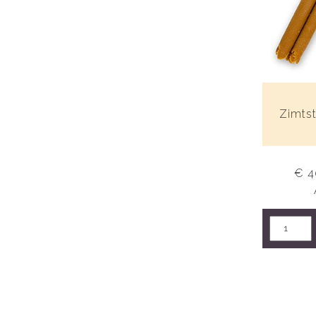
Zimts
€ 4