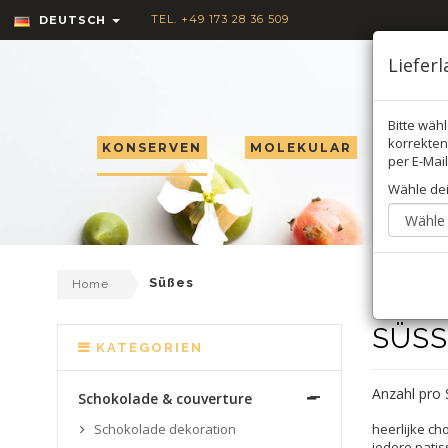
TEL. +49 173 28 36 509
DEUTSCH
Liefer
Bitte wäh
korrekten 
KONSERVEN
MOLEKULAR
TRÜF
per E-Mail
Wähle de
Süßes
Home
SÜSS
KATEGORIEN
Anzahl pro 
Schokolade & couverture
Schokolade dekoration
heerlijke c
iedere patis