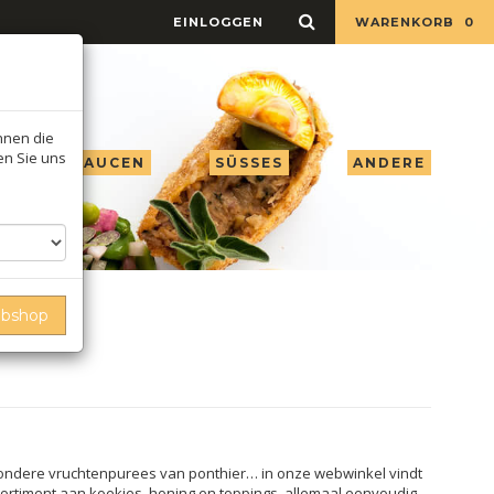
EINLOGGEN
WARENKORB
0
Ihnen die
ren Sie uns
 ESSIG & SAUCEN
SÜSSES
ANDERE
ebshop
jzondere vruchtenpurees van ponthier… in onze webwinkel vindt
ssortiment aan koekjes, honing en toppings. allemaal eenvoudig