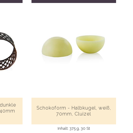
 dunkle
Schokoform - Halbkugel, weiß,
, 40mm
70mm, Cluizel
Inhalt: 375 g, 30 St