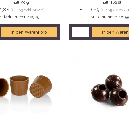
Inhalt: 50 g
Inhalt: 462 St
3,88
€ 116,69
(€ 3,63 exkl. MwSt.)
(€ 109,06 exkl.
Artikelnummer: 40905
Artikelnummer: 1615
in den Warenkorb
in den Waren