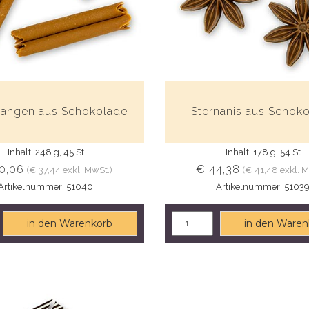
tangen aus Schokolade
Sternanis aus Schok
Inhalt: 248 g, 45 St
Inhalt: 178 g, 54 St
0,06
€ 44,38
(€ 37,44 exkl. MwSt.)
(€ 41,48 exkl. 
Artikelnummer: 51040
Artikelnummer: 5103
in den Warenkorb
in den Waren