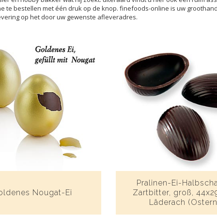
ne te bestellen met één druk op de knop. finefoods-online is uw grootha
evering op het door uw gewenste afleveradres.
Pralinen-Ei-Halbscha
oldenes Nougat-Ei
Zartbitter, groß, 44x
Läderach (Ostern