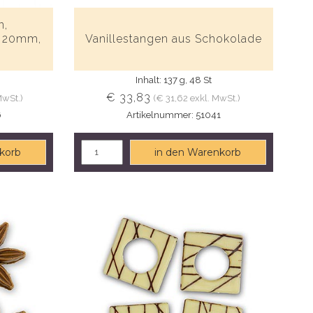
n,
ø 20mm,
Vanillestangen aus Schokolade
t
Inhalt: 137 g, 48 St
€ 33,83
MwSt.)
(€ 31,62 exkl. MwSt.)
6
Artikelnummer: 51041
korb
in den Warenkorb