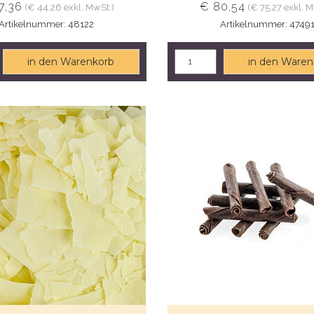
7,36
€ 80,54
(€ 44,26 exkl. MwSt.)
(€ 75,27 exkl. M
Artikelnummer: 48122
Artikelnummer: 4749
in den Warenkorb
in den Waren