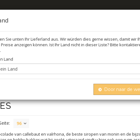
land
len Sie unten Ihr Lieferland aus. Wir würden dies gerne wissen, damit wir 
Preise anzeigen können. Ist Ihr Land nicht in dieser Liste? Bitte kontaktie
FEL
ÖL,
.
in Land
Door naar de w
ES
Seite:
96
hocolade van callebaut en valrhona, de beste siropen van monin en de bi
sier en hobby bakker wat hij zoekt. uiteraard vindt u hier ook een ruim a