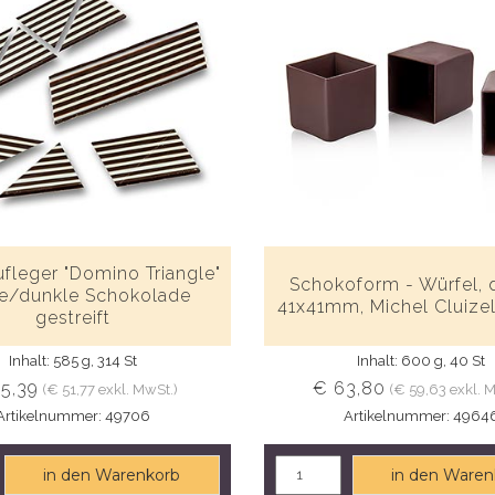
fleger "Domino Triangle"
Schokoform - Würfel, 
e/dunkle Schokolade
41x41mm, Michel Cluizel
gestreift
Inhalt: 585 g, 314 St
Inhalt: 600 g, 40 St
5,39
€ 63,80
(€ 51,77 exkl. MwSt.)
(€ 59,63 exkl. 
Artikelnummer: 49706
Artikelnummer: 4964
in den Warenkorb
in den Waren