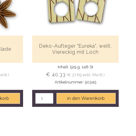
Deko-Aufleger "Eureka", weiß,
olade
Viereckig mit Loch
Inhalt: 529 g, 148 St
€ 40,33
MwSt.)
(€ 37,69 exkl. MwSt.)
9
Artikelnummer: 50345
korb
in den Warenkorb