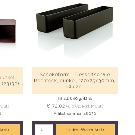
Schokoform - Dessertschale
dunkel,
Rechteck, dunkel, 120x25x30mm,
 (23130)
Cluizel
Inhalt: 840 g, 42 St
€ 72,02
MwSt.)
(€ 67,31 exkl. MwSt.)
6
Artikelnummer: 48630
korb
in den Warenkorb