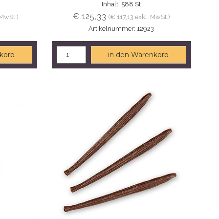
Inhalt: 588 St
€ 125,33
 MwSt.)
(€ 117,13 exkl. MwSt.)
9
Artikelnummer: 12923
korb
in den Warenkorb