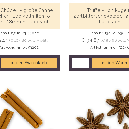
Chübeli - große Sahne
Trüffel-Hohlkugel
chen, Edelvollmilch, ø
Zartbitterschokolade, 
, 28mm h, Läderach
Läderach
Inhalt: 2,016 kg, 336 St
Inhalt: 1,134 kg, 630 S
2,14
€ 94,87
(€ 104,80 exkl. MwSt.)
(€ 88,66 exkl. 
Artikelnummer: 53202
Artikelnummer: 5224
in den Warenkorb
in den Waren