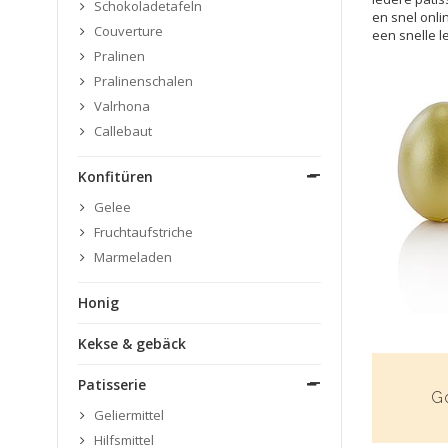
Schokoladetafeln
en snel onli
Couverture
een snelle l
Pralinen
Pralinenschalen
Valrhona
Callebaut
Konfitüren
Gelee
Fruchtaufstriche
Marmeladen
Honig
Kekse & gebäck
Patisserie
G
Geliermittel
Hilfsmittel