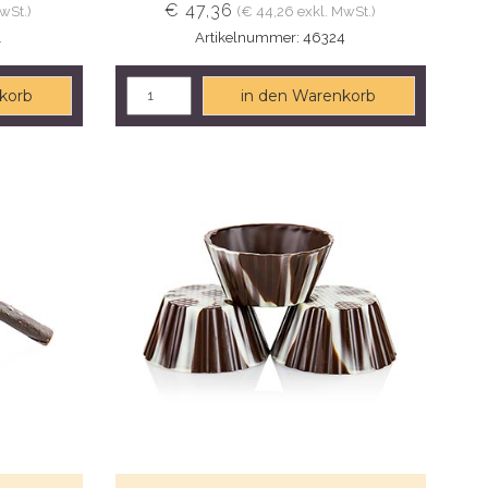
€ 47,36
wSt.)
(€ 44,26 exkl. MwSt.)
1
Artikelnummer: 46324
korb
in den Warenkorb