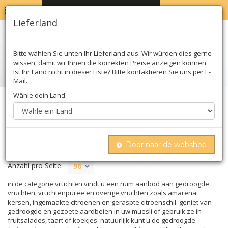
MENU
WARENKORB
0
Lieferland
Bitte wählen Sie unten Ihr Lieferland aus. Wir würden dies gerne
wissen, damit wir Ihnen die korrekten Preise anzeigen können.
Ist Ihr Land nicht in dieser Liste? Bitte kontaktieren Sie uns per E-
Mail.
Wähle dein Land
Home
Süßes
Früchte
FRÜCHTE
Door naar de webshop
Anzahl pro Seite:
96
in de categorie vruchten vindt u een ruim aanbod aan gedroogde
vruchten, vruchtenpuree en overige vruchten zoals amarena
kersen, ingemaakte citroenen en geraspte citroenschil. geniet van
gedroogde en gezoete aardbeien in uw muesli of gebruik ze in
fruitsalades, taart of koekjes. natuurlijk kunt u de gedroogde