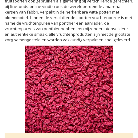
fruitsoorten ook gebruiken als garnering bij verschillende gerechten.
bij finefoods-online vindt u ook de wereldberoemde amarena
kersen van fabbri, verpakt in de herkenbare witte potten met
bloemmotief. binnen de verschillende soorten vruchtenpuree is met
name de vruchtenpuree van ponthier een aanrader. de
vruchtenpurees van ponthier hebben een bijzonder intense kleur
en authentieke smaak. alle vruchtenproducten zijn met de grootste
zorg samengesteld en worden vakkundig verpakt en snel geleverd.