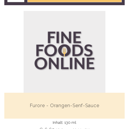
Furore - Orangen-Senf-Sauce
Inhalt: 130 ml