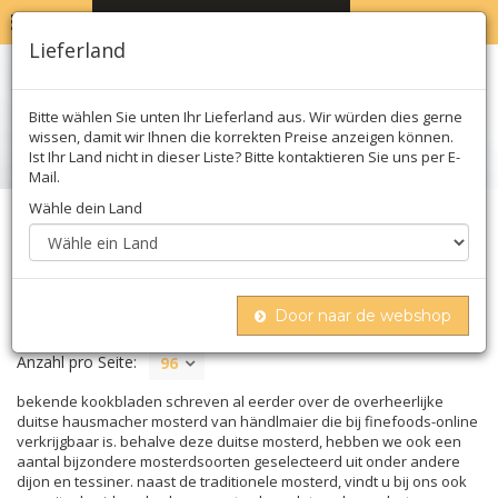
MENU
WARENKORB
0
Lieferland
Bitte wählen Sie unten Ihr Lieferland aus. Wir würden dies gerne
wissen, damit wir Ihnen die korrekten Preise anzeigen können.
Ist Ihr Land nicht in dieser Liste? Bitte kontaktieren Sie uns per E-
Mail.
Wähle dein Land
Home
Kräuter
Senf
SENF
Door naar de webshop
Anzahl pro Seite:
96
bekende kookbladen schreven al eerder over de overheerlijke
duitse hausmacher mosterd van händlmaier die bij finefoods-online
verkrijgbaar is. behalve deze duitse mosterd, hebben we ook een
aantal bijzondere mosterdsoorten geselecteerd uit onder andere
dijon en tessiner. naast de traditionele mosterd, vindt u bij ons ook