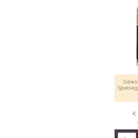
Gewür
Speiseg
€ 