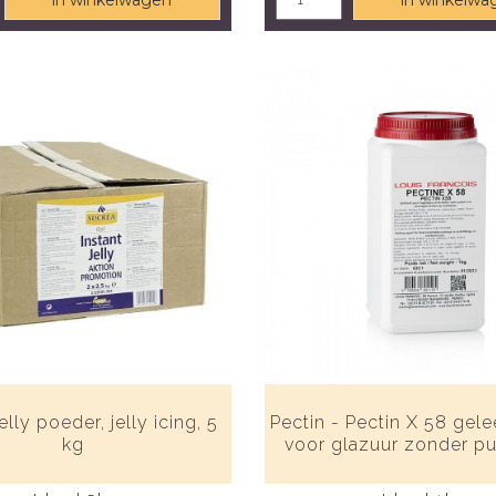
in winkelwagen
in winkelwa
jelly poeder, jelly icing, 5
Pectin - Pectin X 58 gel
kg
voor glazuur zonder pul