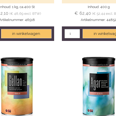
Inhoud: 1 kg, ca.400 St
Inhoud: 400 g
2,10
€ 62,40
(€ 48,69 excl. BTW)
(€ 52,44 excl.
Artikelnummer: 46518
Artikelnummer: 4485
in winkelwagen
in winkelwa