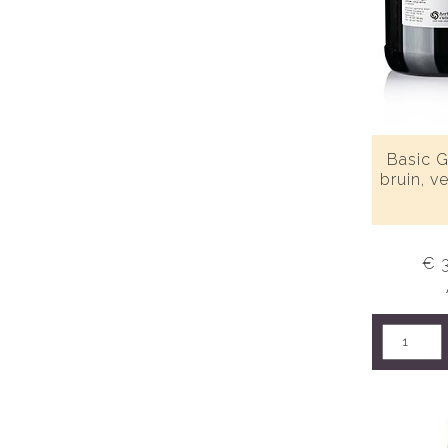
Basic G
bruin, v
€ 