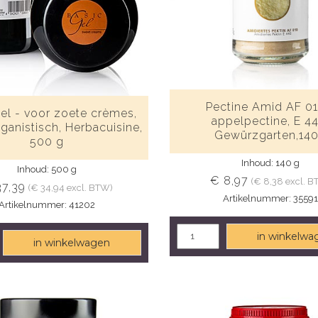
Pectine Amid AF 01
el - voor zoete crèmes,
appelpectine, E 44
eganistisch, Herbacuisine,
Gewürzgarten,14
500 g
Inhoud: 140 g
Inhoud: 500 g
€ 8,97
(€ 8,38 excl. B
37,39
(€ 34,94 excl. BTW)
Artikelnummer: 3559
Artikelnummer: 41202
in winkelwa
in winkelwagen