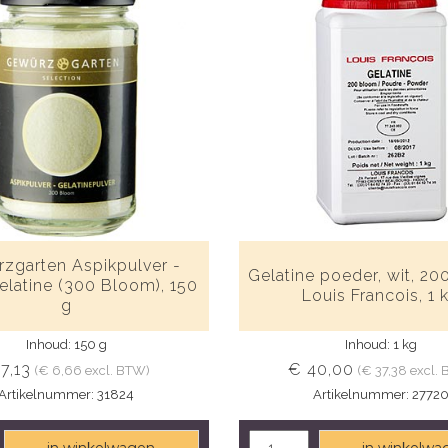
zgarten Aspikpulver -
Gelatine poeder, wit, 2
elatine (300 Bloom), 150
Louis Francois, 1 
g
Inhoud: 150 g
Inhoud: 1 kg
7,13
€ 40,00
(€ 6,66 excl. BTW)
(€ 37,38 excl.
Artikelnummer: 31824
Artikelnummer: 2772