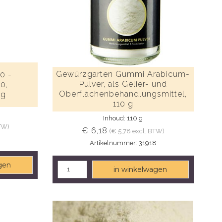
Gewürzgarten Gummi Arabicum-
0 -
Pulver, als Gelier- und
0,
Oberflächenbehandlungsmittel,
0g
110 g
Inhoud: 110 g
TW)
€ 6,18
(€ 5,78 excl. BTW)
1
Artikelnummer: 31918
gen
in winkelwagen