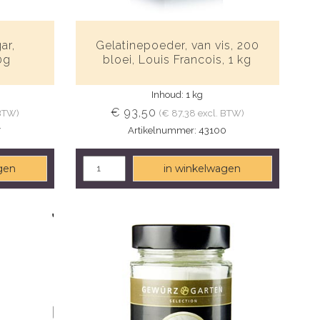
ar,
Gelatinepoeder, van vis, 200
0g
bloei, Louis Francois, 1 kg
Inhoud: 1 kg
€ 93,50
 BTW)
(€ 87,38 excl. BTW)
7
Artikelnummer: 43100
gen
in winkelwagen