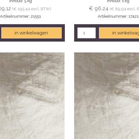
Inhoud: 5 kg
Inhoud: 1 kg
09,12
€ 96,24
(€ 195,44 excl. BTW)
(€ 89,94 excl.
Artikelnummer: 21551
Artikelnummer: 17421
in winkelwagen
in winkelwa