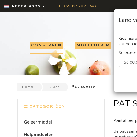
TEL. +49 173 28 36 509
NEDERLANDS
Land v
Kies hiero
kunnen to
CONSERVEN
MOLECULAIR
TRU
Selecteer
Patisserie
Home
Zoet
PATI
CATEGORIËEN
Aantal per 
Geleermiddel
de patisseri
Hulpmiddelen
vruchtpasta’