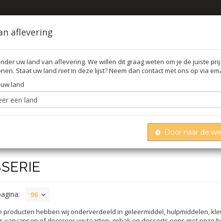
an aflevering
nder uw land van aflevering. We willen dit graag weten om je de juiste pri
nen. Staat uw land niet in deze lijst? Neem dan contact met ons op via ema
FFEL
O
 uw land
Door naar de w
SSERIE
pagina:
96
e producten hebben wij onderverdeeld in geleermiddel, hulpmiddelen, kleu
s van jansen of decoreer uw taarten, gebak en desserts eens met onze h