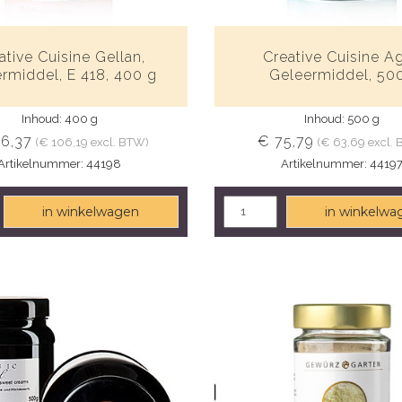
ative Cuisine Gellan,
Creative Cuisine Ag
rmiddel, E 418, 400 g
Geleermiddel, 50
Inhoud: 400 g
Inhoud: 500 g
26,37
€ 75,79
(€ 106,19 excl. BTW)
(€ 63,69 excl.
Artikelnummer: 44198
Artikelnummer: 4419
in winkelwagen
in winkelwa