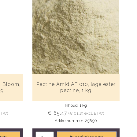
00 Bloom,
Pectine Amid AF 010, lage ester
kg
pectine, 1 kg
Inhoud: 1 kg
€ 65,47
 BTW)
(€ 61,19 excl. BTW)
0
Artikelnummer: 25850