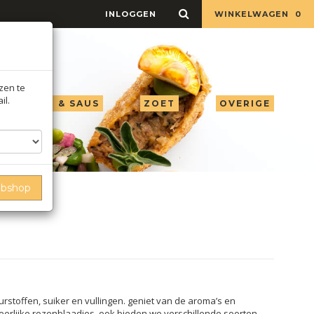
INLOGGEN
WINKELWAGEN
0
jzen te
il.
LIE AZIJN & SAUS
ZOET
OVERIGE
ebshop
rstoffen, suiker en vullingen. geniet van de aroma’s en
eerlijke rozenblaadjes. ook bieden we verschillende soorten