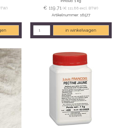
Inhoud: 1 kg
€ 119,71
 BTW)
(€ 111,88 excl. BTW)
Artikelnummer: 16577
gen
in winkelwagen