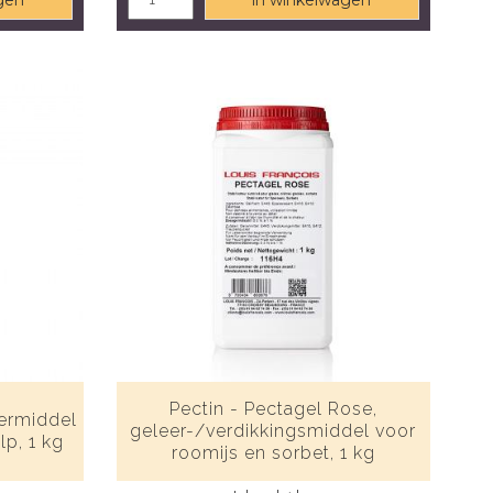
gen
in winkelwagen
Pectin - Pectagel Rose,
eermiddel
geleer-/verdikkingsmiddel voor
p, 1 kg
roomijs en sorbet, 1 kg