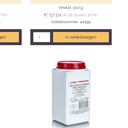
Inhoud: 300 g
€ 57,94
 BTW)
(€ 48,69 excl. BTW)
2
Artikelnummer: 44199
gen
in winkelwagen