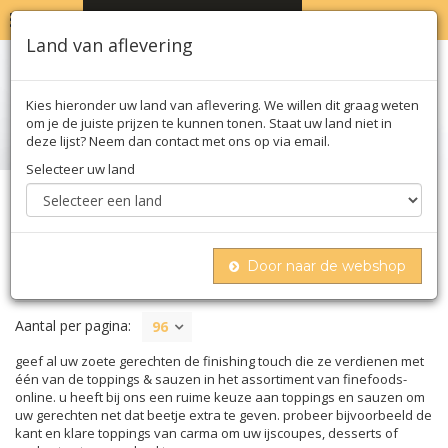
MENU
WINKELWAGEN
0
Land van aflevering
Kies hieronder uw land van aflevering. We willen dit graag weten
om je de juiste prijzen te kunnen tonen. Staat uw land niet in
deze lijst? Neem dan contact met ons op via email.
Selecteer uw land
Home
Zoet
Toppings & sauzen
Door naar de webshop
TOPPINGS & SAUZEN
Aantal per pagina:
96
geef al uw zoete gerechten de finishing touch die ze verdienen met
één van de toppings & sauzen in het assortiment van finefoods-
online. u heeft bij ons een ruime keuze aan toppings en sauzen om
uw gerechten net dat beetje extra te geven. probeer bijvoorbeeld de
kant en klare toppings van carma om uw ijscoupes, desserts of