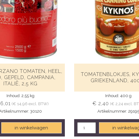
RZANO TOMATEN, HEEL,
TOMATENBLOKJES, K
, GEPELD, CAMPANIA,
GRIEKENLAND, 40
ITALIË, 2,5 KG
Inhoud: 2,55 kg
Inhoud: 400 g
16,01
€ 2,40
(€ 14,96 excl. BTW)
(€ 2,24 excl. B
Artikelnummer: 30120
Artikelnummer: 2919
in winkelwagen
in winkelwa