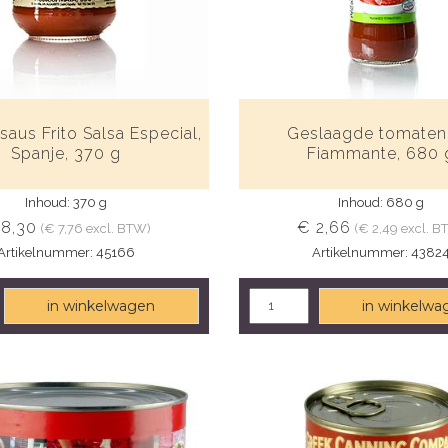
aus Frito Salsa Especial,
Geslaagde tomaten
Spanje, 370 g
Fiammante, 680 
Inhoud: 370 g
Inhoud: 680 g
 8,30
€ 2,66
(€ 7,76 excl. BTW)
(€ 2,49 excl. B
Artikelnummer: 45166
Artikelnummer: 4382
in winkelwagen
in winkelwa