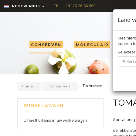
TEL. +49 173 28 36 509
NEDERLANDS
Land v
Kies hiero
kunnen to
CONSERVEN
MOLECULAIR
TRU
Selecteer
Tomaten
Home
Conserven
TOM
WINKELWAGEN
Aantal per 
U heeft 0 items in uw winkelwagen
de lekkerste
gepelde tom