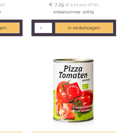
€ 7,29
TW)
(€ 6,81 excl. BTW)
0
Artikelnummer: 47679
gen
in winkelwagen