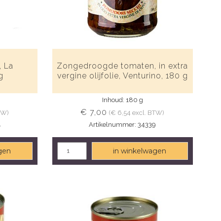
, La
Zongedroogde tomaten, in extra
g
vergine olijfolie, Venturino, 180 g
Inhoud: 180 g
€ 7,00
TW)
(€ 6,54 excl. BTW)
4
Artikelnummer: 34339
gen
in winkelwagen