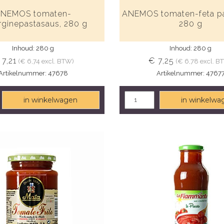
NEMOS tomaten-
ANEMOS tomaten-feta pa
rginepastasaus, 280 g
280 g
Inhoud: 280 g
Inhoud: 280 g
 7,21
€ 7,25
(€ 6,74 excl. BTW)
(€ 6,78 excl. B
Artikelnummer: 47678
Artikelnummer: 4767
in winkelwagen
in winkelwa