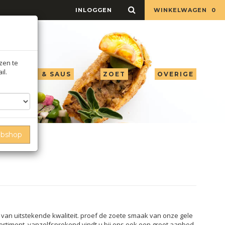
INLOGGEN
WINKELWAGEN
0
jzen te
il.
LIE AZIJN & SAUS
ZOET
OVERIGE
ebshop
 van uitstekende kwaliteit. proef de zoete smaak van onze gele
rtiment. vanzelfsprekend vindt u bij ons ook een groot aanbod