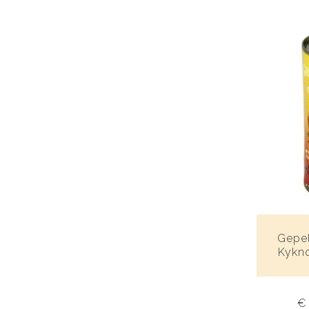
Gepel
Kykno
€