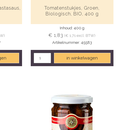
stasaus,
Tomatenstukjes, Groen,
Biologisch, BIO, 400 g
Inhoud: 400 g
€ 1,83
TW)
(€ 1,71 excl. BTW)
7
Artikelnummer: 45583
gen
in winkelwagen