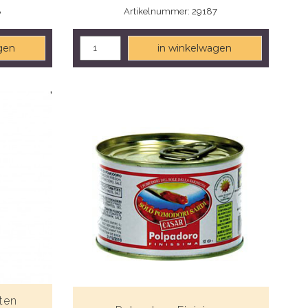
8
Artikelnummer: 29187
gen
in winkelwagen
ten