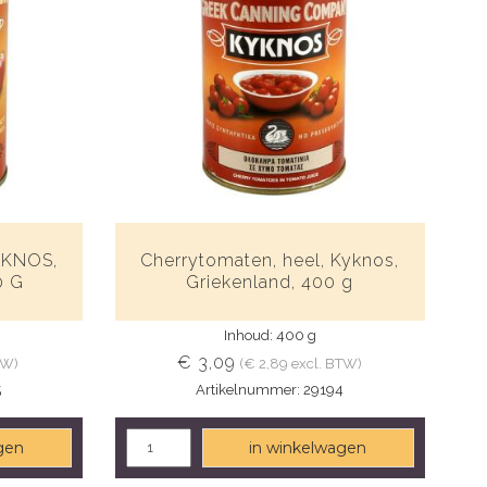
YKNOS,
Cherrytomaten, heel, Kyknos,
0 G
Griekenland, 400 g
Inhoud: 400 g
€ 3,09
TW)
(€ 2,89 excl. BTW)
5
Artikelnummer: 29194
gen
in winkelwagen