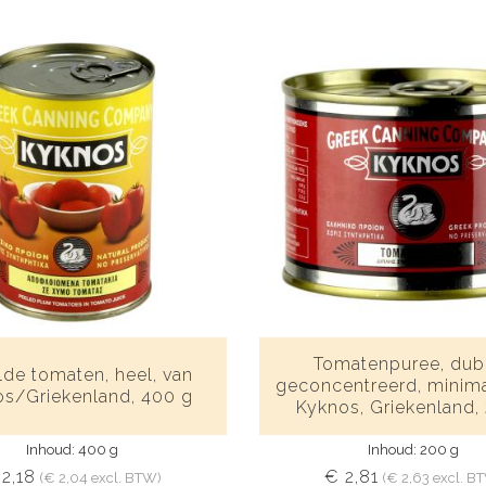
Tomatenpuree, dub
de tomaten, heel, van
geconcentreerd, minima
s/Griekenland, 400 g
Kyknos, Griekenland,
Inhoud: 400 g
Inhoud: 200 g
 2,18
€ 2,81
(€ 2,04 excl. BTW)
(€ 2,63 excl. B