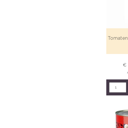
Tomatens
€