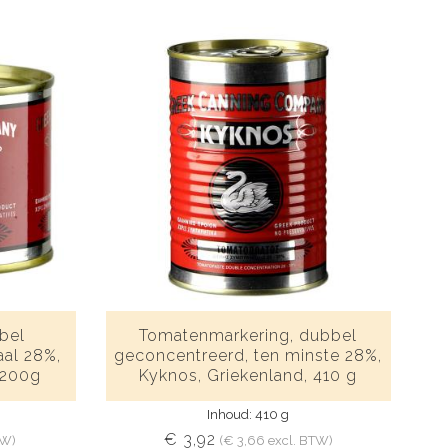
bel
Tomatenmarkering, dubbel
al 28%,
geconcentreerd, ten minste 28%,
 200g
Kyknos, Griekenland, 410 g
Inhoud: 410 g
€ 3,92
TW)
(€ 3,66 excl. BTW)