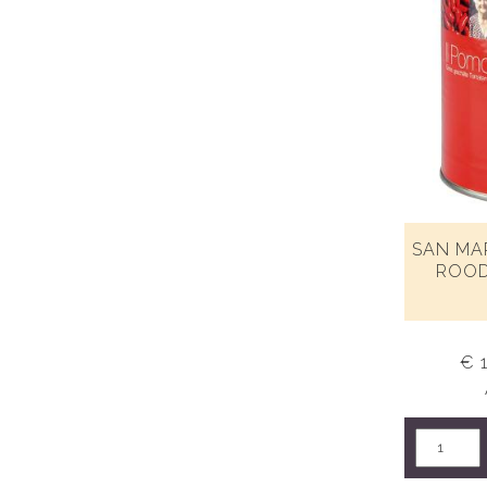
SAN MA
ROOD
€ 