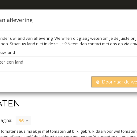
an aflevering
nder uw land van aflevering. We willen dit graag weten om je de juiste pri
nen. Staat uw land niet in deze lijst? Neem dan contact met ons op via ema
FFEL
O
 uw land
Door naar de w
ATEN
pagina:
96
 tomatensaus maak je met tomaten uit blik. gebruik daarvoor wel tomaten
aten of maak zelf de lekkerste sauzen met gezeefde tomaten uit ons asso