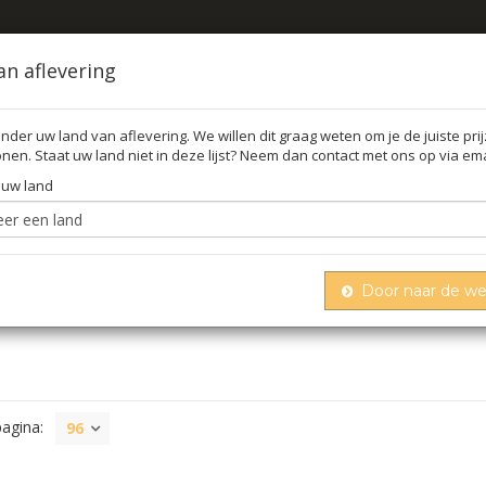
an aflevering
nder uw land van aflevering. We willen dit graag weten om je de juiste pri
nen. Staat uw land niet in deze lijst? Neem dan contact met ons op via ema
FFEL
O
 uw land
Door naar de w
T
pagina:
96