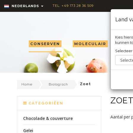
TEL. +49 173 28 36 509
NEDERLANDS
Land v
Kies hiero
kunnen to
CONSERVEN
MOLECULAIR
TRU
Selecteer
Zoet
Home
Biologisch
ZOE
CATEGORIËEN
Aantal per 
Chocolade & couverture
Gelei