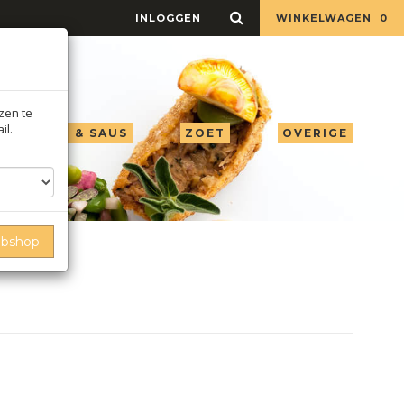
INLOGGEN
WINKELWAGEN
0
jzen te
il.
LIE AZIJN & SAUS
ZOET
OVERIGE
ebshop