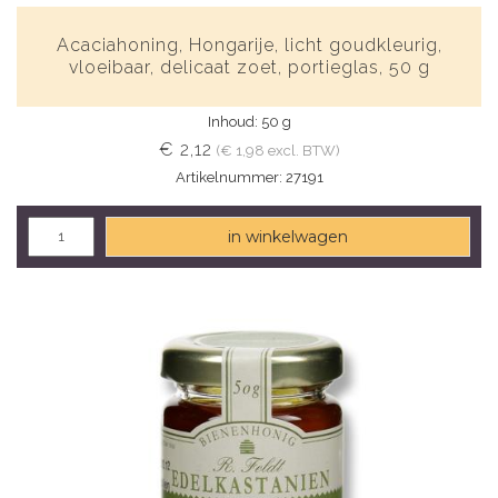
Acaciahoning, Hongarije, licht goudkleurig,
vloeibaar, delicaat zoet, portieglas, 50 g
Inhoud: 50 g
€ 2,12
(€ 1,98 excl. BTW)
Artikelnummer: 27191
in winkelwagen