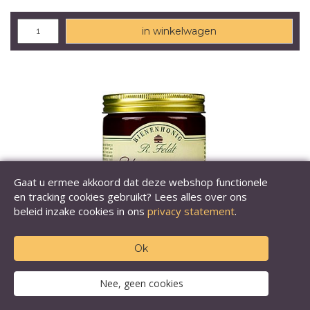
in winkelwagen
Gaat u ermee akkoord dat deze webshop functionele
en tracking cookies gebruikt? Lees alles over ons
beleid inzake cookies in ons
privacy statement
.
Ok
Nee, geen cookies
Jungle honing, vloeibaar tot romig, zoet
aromatisch, 500 g