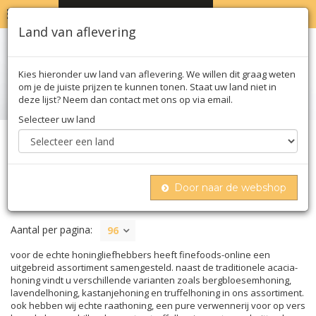
MENU
WINKELWAGEN
0
Land van aflevering
Kies hieronder uw land van aflevering. We willen dit graag weten
om je de juiste prijzen te kunnen tonen. Staat uw land niet in
deze lijst? Neem dan contact met ons op via email.
Selecteer uw land
Home
Zoet
Honing
Door naar de webshop
HONING
Aantal per pagina:
96
voor de echte honingliefhebbers heeft finefoods-online een
uitgebreid assortiment samengesteld. naast de traditionele acacia-
honing vindt u verschillende varianten zoals bergbloesemhoning,
lavendelhoning, kastanjehoning en truffelhoning in ons assortiment.
ook hebben wij echte raathoning, een pure verwennerij voor op vers