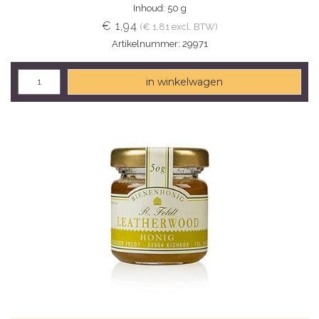
Inhoud: 50 g
€ 1,94
(€ 1,81 excl. BTW)
Artikelnummer: 29971
in winkelwagen