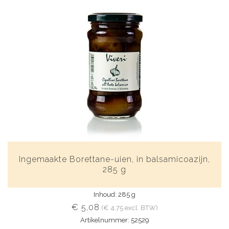
Ingemaakte Borettane-uien, in balsamicoazijn,
285 g
Inhoud: 285 g
€ 5,08
(€ 4,75 excl. BTW)
Artikelnummer: 52529