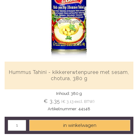
Hummus Tahini - kikkererwtenpuree met sesam,
chotura, 380 g
Inhoud: 380 g
€ 3,35
(€ 3,13 excl. BTW)
Artikelnummer: 44148
in winkelwagen