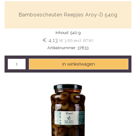
Bamboescheuten Reepjes Aroy-D 540g
Inhoud: 540 g
€ 4,13
(€ 3,86 excl. BTW)
Artikelnummer: 37833
in winkelwagen