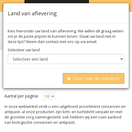
MENU
WINKELWAGEN
0
Land van aflevering
Kies hieronder uw land van aflevering. We willen dit graag weten
om je de juiste prijzen te kunnen tonen. Staat uw land niet in
deze lijst? Neem dan contact met ons op via email.
Selecteer uw land
Home
Conserven
Door naar de webshop
CONSERVEN
Aantal per pagina:
96
in onze webwinkel vindt u een uitgebreid assortiment conserven en
antipasti. al onze producten zijn licht- en luchtdicht verpakt en met
de grootste zorg samengesteld. ook hebben wij een ruim aanbod
van biologische conserven en antipasti.