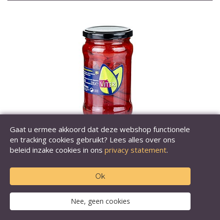
Gaat u ermee akkoord dat deze webshop functionele
en tracking cookies gebruikt? Lees alles over ons
beleid inzake cookies in ons
privacy statement
.
Pimientos del piquillo (ontvelde parika's), 290 g
Ok
Nee, geen cookies
Inhoud: 290 g
€ 4,43
(€ 4,14 excl. BTW)