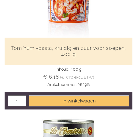
Tom Yum -pasta, kruidig ​​en zuur voor soepen,
400 g
Inhoud: 400 g
€ 6,18
(€ 5,78 excl. BTW)
Artikelnummer: 28298
in winkelwagen