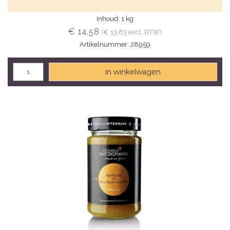
Inhoud: 1 kg
€ 14,58
(€ 13,63 excl. BTW)
Artikelnummer: 28959
in winkelwagen