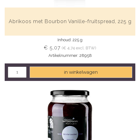
Abrikoos met Bourbon Vanille-fruitspread, 225 g
Inhoud: 225 g
€ 5,07
(€ 4,74 excl. BTW)
Artikelnummer: 28958
in winkelwagen