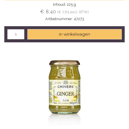
Inhoud: 225 g
€ 8,40
(€ 7,85 excl. BTW)
Artikelnummer: 47273
in winkelwagen