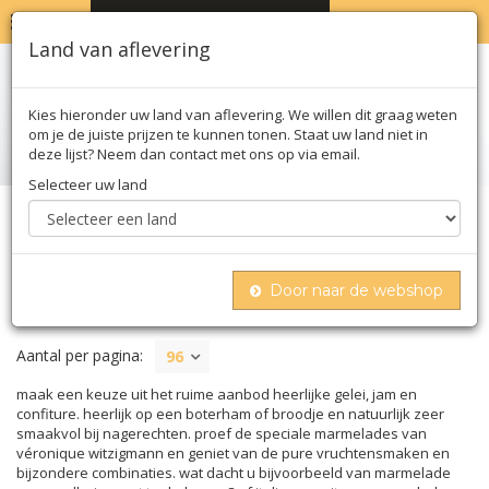
MENU
WINKELWAGEN
0
Land van aflevering
Kies hieronder uw land van aflevering. We willen dit graag weten
om je de juiste prijzen te kunnen tonen. Staat uw land niet in
deze lijst? Neem dan contact met ons op via email.
Selecteer uw land
Home
Zoet
Confiture
Door naar de webshop
CONFITURE
Aantal per pagina:
96
maak een keuze uit het ruime aanbod heerlijke gelei, jam en
confiture. heerlijk op een boterham of broodje en natuurlijk zeer
smaakvol bij nagerechten. proef de speciale marmelades van
véronique witzigmann en geniet van de pure vruchtensmaken en
bijzondere combinaties. wat dacht u bijvoorbeeld van marmelade