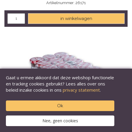
Artikelnummer: 26171
in winkelwagen
Gaat u ermee akkoord dat deze webshop functionele
en tracking cookies gebruikt? Lees alles over ons
beleid inzake cookies in ons
privacy statement
.
Ok
Nee, geen cookies
Abrikozenjam, van Bonne Maman,