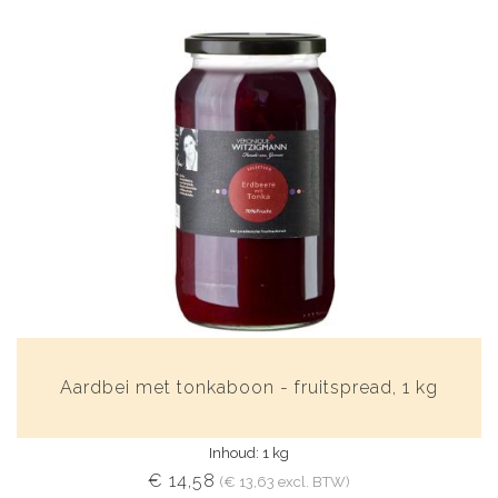
Aardbei met tonkaboon - fruitspread, 1 kg
Inhoud: 1 kg
€ 14,58
(€ 13,63 excl. BTW)