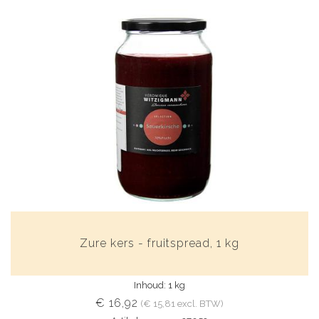
Zure kers - fruitspread, 1 kg
Inhoud: 1 kg
€ 16,92
(€ 15,81 excl. BTW)