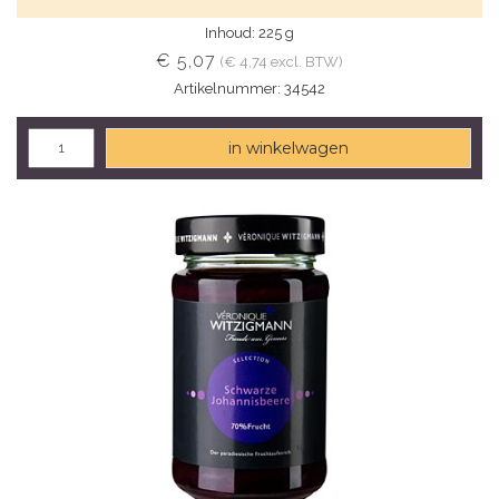
Inhoud: 225 g
€ 5,07
(€ 4,74 excl. BTW)
Artikelnummer: 34542
in winkelwagen