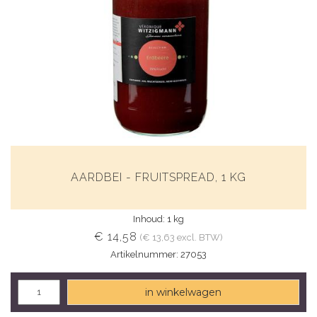
AARDBEI - FRUITSPREAD, 1 KG
Inhoud: 1 kg
€ 14,58
(€ 13,63 excl. BTW)
Artikelnummer: 27053
in winkelwagen