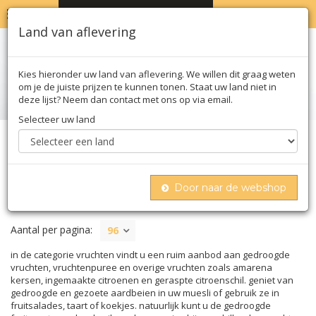
MENU
WINKELWAGEN
0
Land van aflevering
Kies hieronder uw land van aflevering. We willen dit graag weten
om je de juiste prijzen te kunnen tonen. Staat uw land niet in
deze lijst? Neem dan contact met ons op via email.
Selecteer uw land
Home
Zoet
Vruchten
Door naar de webshop
VRUCHTEN
Aantal per pagina:
96
in de categorie vruchten vindt u een ruim aanbod aan gedroogde
vruchten, vruchtenpuree en overige vruchten zoals amarena
kersen, ingemaakte citroenen en geraspte citroenschil. geniet van
gedroogde en gezoete aardbeien in uw muesli of gebruik ze in
fruitsalades, taart of koekjes. natuurlijk kunt u de gedroogde