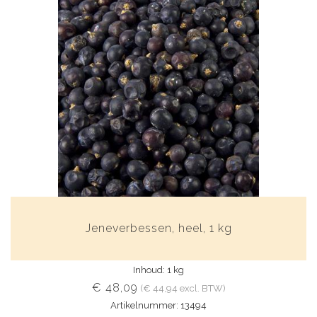
Jeneverbessen, heel, 1 kg
Inhoud: 1 kg
€ 48,09
(€ 44,94 excl. BTW)
Artikelnummer: 13494