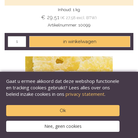
Inhoud: 1 kg
€ 29,51
(€ 27,58 excl. BTW)
Artikelnummer: 10099
in winkelwagen
Gaat u ermee akkoord dat deze webshop functionele
en tracking cookies gebruikt? Lees alles over ons
beleid inzake cookies in ons
privacy statement
.
Ok
Nee, geen cookies