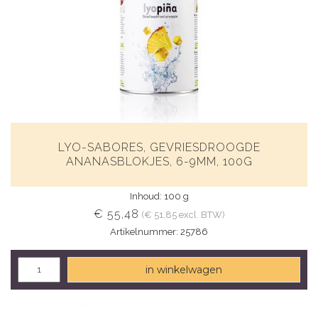
LYO-SABORES, GEVRIESDROOGDE
ANANASBLOKJES, 6-9MM, 100G
Inhoud: 100 g
€ 55,48
(€ 51,85 excl. BTW)
Artikelnummer: 25786
in winkelwagen