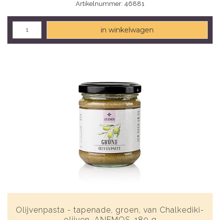
Artikelnummer: 46881
in winkelwagen
Olijvenpasta - tapenade, groen, van Chalkediki-
olijven, ANEMOS, 180 g