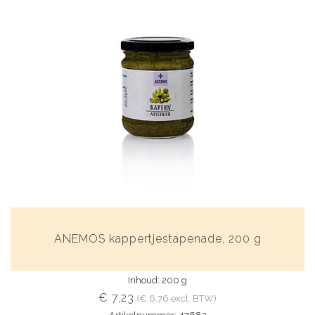
ANEMOS kappertjestapenade, 200 g
Inhoud: 200 g
€ 7,23
(€ 6,76 excl. BTW)