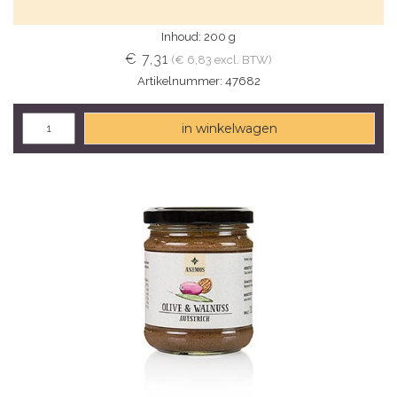
Inhoud: 200 g
€ 7,31
(€ 6,83 excl. BTW)
Artikelnummer: 47682
in winkelwagen