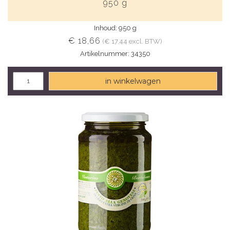
950 g
Inhoud: 950 g
€ 18,66
(€ 17,44 excl. BTW)
Artikelnummer: 34350
in winkelwagen