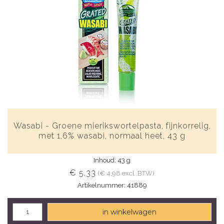
Wasabi - Groene mierikswortelpasta, fijnkorrelig,
met 1,6% wasabi, normaal heet, 43 g
Inhoud: 43 g
€ 5,33
(€ 4,98 excl. BTW)
Artikelnummer: 41889
in winkelwagen