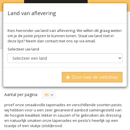
MENU
WINKELWAGEN
0
Land van aflevering
Kies hieronder uw land van aflevering. We willen dit graag weten
om je de juiste prijzen te kunnen tonen. Staat uw land niet in
deze lijst? Neem dan contact met ons op via email.
Selecteer uw land
Home
Conserven
Tapenade & pesto
Door naar de webshop
TAPENADE & PESTO
Aantal per pagina:
96
proef onze smaakvolle tapenades en verschillende soorten pesto.
wij hebben voor u een zeer gevarieerd aanbod samengesteld van
de hoogste kwaliteit. lekker in sauzen of te gebruiken als dressing.
en natuurlijk smaken onze tapenades en pesto’s heerlijk op een
toastje of een stukje (stok)brood.