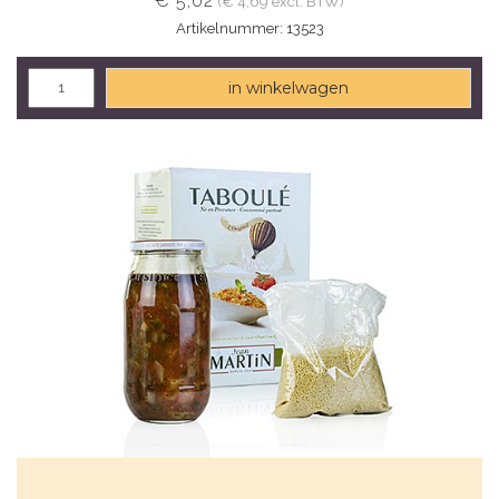
€ 5,02
(€ 4,69 excl. BTW)
Artikelnummer: 13523
in winkelwagen