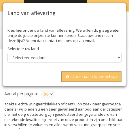
MENU
WINKELWAGEN
0
Land van aflevering
Kies hieronder uw land van aflevering. We willen dit graag weten
om je de juiste prijzen te kunnen tonen. Staat uw land niet in
deze lijst? Neem dan contact met ons op via email.
Selecteer uw land
Home
Conserven
Diversen
Door naar de webshop
DIVERSEN
Aantal per pagina:
96
zoekt u echte wijngaardslakken of bent u op zoek naar gedroogde
dadels? wij bieden u een zeer gevarieerd aanbod aan delicatessen
die met de grootste zorg zijn geselecteerd en gegarandeerd van
uitstekende kwaliteit zijn. veel van onze producten zijn beschikbaar
in verschillende volumes en alles wordt vakkundig verpakt en snel