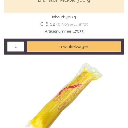
Branston Pickle, 360 g
Inhoud: 360 g
€ 6,02
(€ 5,63 excl. BTW)
Artikelnummer: 17635
in winkelwagen