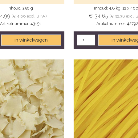
Inhoud: 250 g
Inhoud: 4,8 kg, 12 x 40
4,99
€ 34,65
(€ 4,66 excl. BTW)
(€ 32,38 excl.
Artikelnummer: 43151
Artikelnummer: 4279
in winkelwagen
in winkelwa