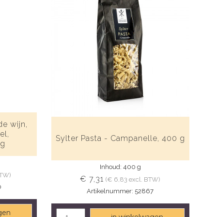
de wijn,
el,
Sylter Pasta - Campanelle, 400 g
 g
Inhoud: 400 g
BTW)
€ 7,31
(€ 6,83 excl. BTW)
0
Artikelnummer: 52867
gen