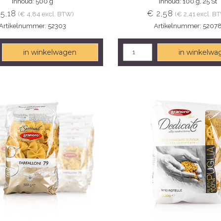
Inhoud: 500 g
Inhoud: 100 g, 25 St
5,18
€ 2,58
(€ 4,84 excl. BTW)
(€ 2,41 excl. B
Artikelnummer: 52303
Artikelnummer: 5207
in winkelwagen
in winkelwa