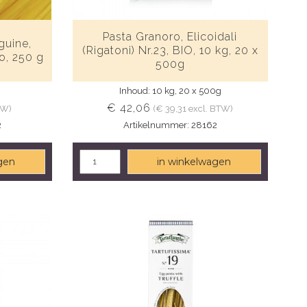
Pasta Granoro, Elicoidali
guine,
(Rigatoni) Nr.23, BIO, 10 kg, 20 x
io, 250 g
500g
Inhoud: 10 kg, 20 x 500g
€ 42,06
TW)
(€ 39,31 excl. BTW)
2
Artikelnummer: 28162
gen
in winkelwagen