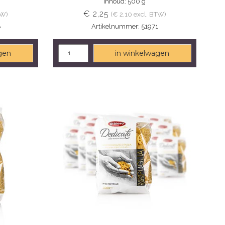
Inhoud: 500 g
€ 2,25
TW)
(€ 2,10 excl. BTW)
8
Artikelnummer: 51971
gen
in winkelwagen