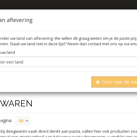
an aflevering
nder uw land van aflevering. We willen dit graag weten om je de juiste pri
nen. Staat uw land niet in deze lijst? Neem dan contact met ons op via ema
FFEL
O
 uw land
Door naar de w
GWAREN
pagina:
96
ij deegwaren vaak direct denkt aan pasta, vallen hier ook producten zo
r geval een grootaanbod aan italiaanse pasta deegwaren. u vindt bij ons 