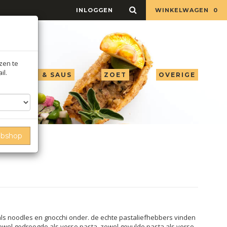
INLOGGEN
WINKELWAGEN
0
jzen te
il.
LIE AZIJN & SAUS
ZOET
OVERIGE
ebshop
als noodles en gnocchi onder. de echte pastaliefhebbers vinden
zowel gedroogde als verse pasta, zowel gevulde pasta als verse