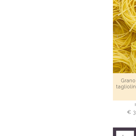
Granor
taglioli
€ 3