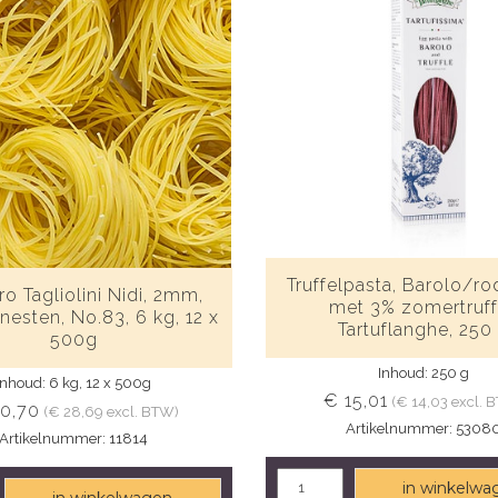
Truffelpasta, Barolo/ro
o Tagliolini Nidi, 2mm,
met 3% zomertruff
nnesten, No.83, 6 kg, 12 x
Tartuflanghe, 250
500g
Inhoud: 250 g
Inhoud: 6 kg, 12 x 500g
€ 15,01
(€ 14,03 excl. 
0,70
(€ 28,69 excl. BTW)
Artikelnummer: 5308
Artikelnummer: 11814
in winkelwa