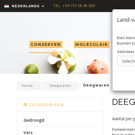
TEL. +49 173 28 36 509
NEDERLANDS
Land v
Kies hiero
kunnen to
CONSERVEN
MOLECULAIR
TRU
Selecteer
Deegwaren
Home
Deegwaren
DEE
CATEGORIËEN
Aantal per 
Gedroogd
hoewel men b
Vers
hier in iede