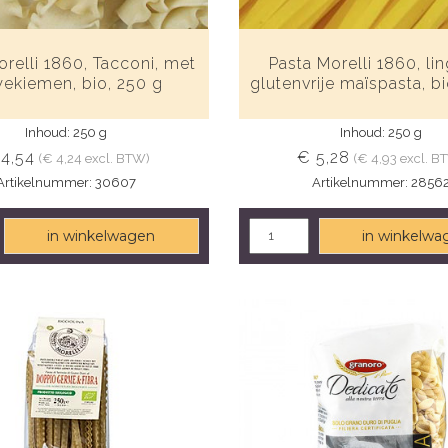
orelli 1860, Tacconi, met
Pasta Morelli 1860, lin
wekiemen, bio, 250 g
glutenvrije maïspasta, b
Inhoud: 250 g
Inhoud: 250 g
 4,54
€ 5,28
(€ 4,24 excl. BTW)
(€ 4,93 excl. B
Artikelnummer: 30607
Artikelnummer: 2856
in winkelwagen
in winkelwa