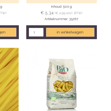
0g
Inhoud: 500 g
€ 5,34
 BTW)
(€ 4,99 excl. BTW)
2
Artikelnummer: 35267
gen
in winkelwagen