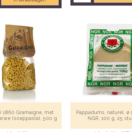
in winkelwagen
li 1860 Gramaigna, met
Pappadums, naturel, ø 
arwe (soeppasta), 500 g
NGR, 100 g, 25 st