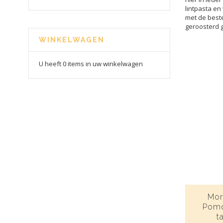
lintpasta en
met de beste
geroosterd g
WINKELWAGEN
U heeft 0 items in uw winkelwagen
More
Pomo
t