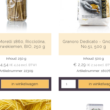
Morelli 1860, Ricciolina,
Granoro Dedicato - Gno
arwekiemen, BIO, 250 g
No.51, 500 g
Inhoud: 250 g
Inhoud: 500 g
 4,54
€ 2,29
(€ 4,24 excl. BTW)
(€ 2,14 excl. B
Artikelnummer: 22309
Artikelnummer: 1607
in winkelwagen
in winkelwa