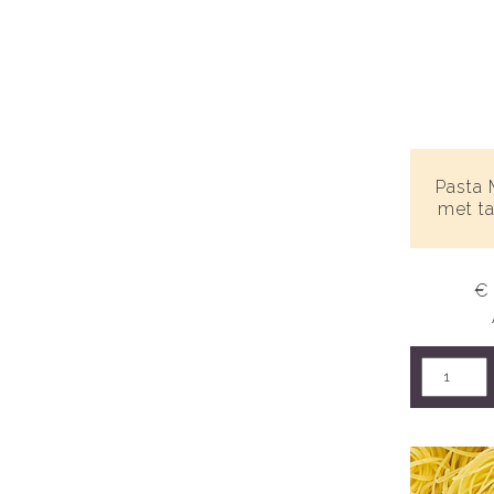
Pasta 
met t
€