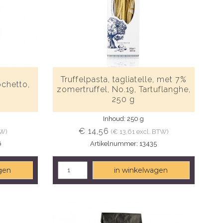
Truffelpasta, tagliatelle, met 7%
chetto,
zomertruffel, No.19, Tartuflanghe,
250 g
Inhoud: 250 g
€ 14,56
TW)
(€ 13,61 excl. BTW)
6
Artikelnummer: 13435
gen
in winkelwagen