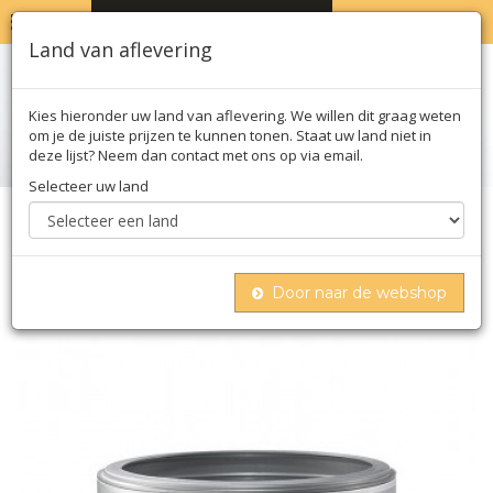
MENU
WINKELWAGEN
0
Land van aflevering
Kies hieronder uw land van aflevering. We willen dit graag weten
om je de juiste prijzen te kunnen tonen. Staat uw land niet in
deze lijst? Neem dan contact met ons op via email.
Selecteer uw land
Home
Kruiden
Kruidenmengsels
Wiberg zitronia sun, bereiding met natuurlijke
citroenolie, 300 g
Door naar de webshop