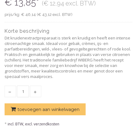
€ 13,85*
(€ 12,94 excl. BTW)
prijs/kg: € 46,14 (€ 43,12 excl. BTW)
Korte beschrijving
Dit kruidenextractpreparaat is sterk en kruidig ​​en heeft een intense
citroenachtige smaak. Ideaal voor gebak, crèmes, ijs- en
parfaitbereidingen, wild-, vlees- of gevogeltegerechten of rode kool.
Praktisch en gemakkelijk te gebruiken in plaats van verse citroenen
(schillen). Het traditionele familiebedrijf WIBERG heeft het recept
voor meer smaak, meer zorg en knowhow bij de selectie van
grondstoffen, meer kwaliteitscontroles en meer genot door een
speciaal vers maalproces.
toevoegen aan winkelwagen
*
incl. BTW, excl. verzendkosten