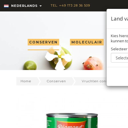
TEL. +49 173 28 36 509
NEDERLANDS
Land v
Kies hiero
kunnen to
CONSERVEN
MOLECULAIR
TRU
Selecteer
Home
Conserven
Vruchten conserven