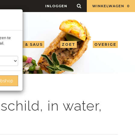
INLOGGEN
WINKELWAGEN
0
jzen te
il.
LIE AZIJN & SAUS
ZOET
OVERIGE
ebshop
child, in water,