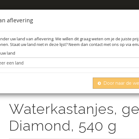
an aflevering
nder uw land van aflevering. We willen dit graag weten om je de juiste pri
nen. Staat uw land niet in deze lijst? Neem dan contact met ons op via ema
FFEL
O
 uw land
Door naar de w
Waterkastanjes, geschild, in water, diamond, 540 g
Waterkastanjes, ges
Diamond, 540 g