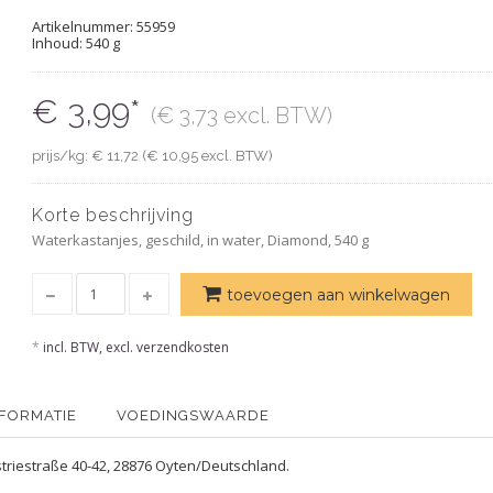
Artikelnummer:
55959
Inhoud: 540 g
€ 3,99*
(€ 3,73 excl. BTW)
prijs/kg: € 11,72 (€ 10,95 excl. BTW)
Korte beschrijving
Waterkastanjes, geschild, in water, Diamond, 540 g
toevoegen aan winkelwagen
*
incl. BTW, excl. verzendkosten
NFORMATIE
VOEDINGSWAARDE
triestraße 40-42, 28876 Oyten/Deutschland.