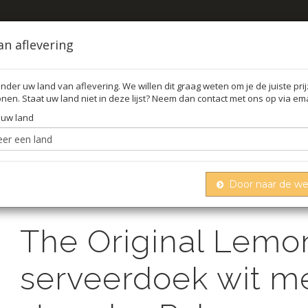
an aflevering
nder uw land van aflevering. We willen dit graag weten om je de juiste pri
nen. Staat uw land niet in deze lijst? Neem dan contact met ons op via ema
FFEL
O
 uw land
Door naar de w
iginal lemon wraps citroen serveerdoek wit met blauwe st
The Original Lemo
serveerdoek wit m