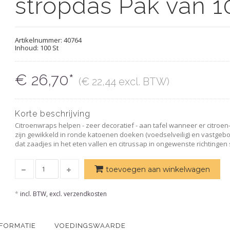
stropdas Pak van 1
Artikelnummer:
40764
Inhoud: 100 St
€ 26,70*
(€ 22,44 excl. BTW)
Korte beschrijving
Citroenwraps helpen - zeer decoratief - aan tafel wanneer er citroen-
zijn gewikkeld in ronde katoenen doeken (voedselveilig) en vastgeb
dat zaadjes in het eten vallen en citrussap in ongewenste richtingen 
toevoegen aan winkelwagen
*
incl. BTW, excl. verzendkosten
NFORMATIE
VOEDINGSWAARDE