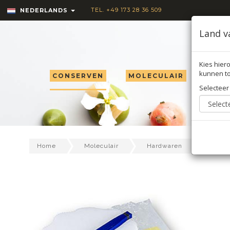
TEL. +49 173 28 36 509
NEDERLANDS
Land v
Kies hiero
kunnen to
CONSERVEN
MOLECULAIR
TRU
Selecteer
The or
Home
Moleculair
Hardwaren