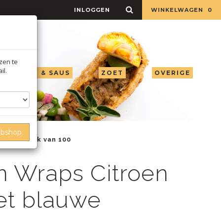
INLOGGEN
WINKELWAGEN
0
jzen te
il.
LIE AZIJN & SAUS
ZOET
OVERIGE
ebshop
ropdas pak van 100
n Wraps Citroen
et blauwe