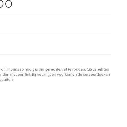
00
 of limoensap nodig is om gerechten af ​​te ronden. Citrushelften
onden met een lint. Bij het knijpen voorkomen de serveerdoeken
spatten.