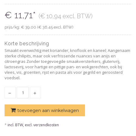
€ 11,71*
(€ 10,94 excl. BTW)
prijs/kg: € 39,00 (€ 36,45 excl. BTW)
Korte beschrijving
Smaakt evenwichtig met koriander, knoflook en kaneel; Aangenaam
sterke chilipits, maar ook verfrissende nuances van anijs en
citroengras Zonder toegevoegde smaakversterkers, glutenvrij,
lactosevrij, voor hartige en pittige pan- en wokgerechten, ook bij
vlees, vis, groenten, rijst en pasta als voor gegrild en geroosterd
voedsel.
toevoegen aan winkelwagen
*
incl. BTW, excl. verzendkosten