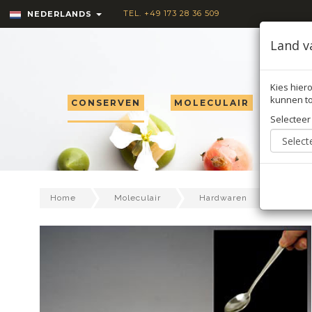
TEL. +49 173 28 36 509
NEDERLANDS
Land v
Kies hiero
kunnen to
CONSERVEN
MOLECULAIR
TRU
Selecteer
Doek p
Home
Moleculair
Hardwaren