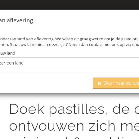
an aflevering
nder uw land van aflevering. We willen dit graag weten om je de juiste pri
nen. Staat uw land niet in deze lijst? Neem dan contact met ons op via ema
FFEL
O
 uw land
Door naar de w
astilles, de doeken ontvouwen zich met water, zeer origine
Doek pastilles, de
ontvouwen zich met