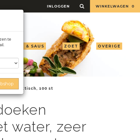
INLOGGEN
WINKELWAGEN
0
jzen te
il.
LIE AZIJN & SAUS
ZOET
OVERIGE
ebshop
el & praktisch, 100 st
 doeken
 water, zeer