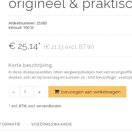
origineel & praktisc
Artikelnummer:
25383
Inhoud: 100 St
€ 25,14*
(€ 21,13 excl. BTW)
Korte beschrijving
In deze doekjespastilles zitten wegwerpdoekjes met verrassingseffe
doeken zich als bij toverslag en kunnen ze - licht bevochtigd - veelzij
toevoegen aan winkelwagen
*
incl. BTW, excl. verzendkosten
NFORMATIE
VOEDINGSWAARDE