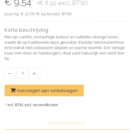
€ 9,54*
(€ 8,92 excl. BTW)
prijs/kg: € 47,76 (€ 44,64 excl. BTW)
Korte beschrijving
Met zijn zachte, nootachtige textuur en subtiele rokerige tonen,
maakt de op traditionele wijze gerookte cheddar met beukenhout
echt indruk met volwassen diepten en warme warmte. Een stevige
kaas met vlees en hamburgers, daar past natuurlijk een sterk bier
bij.
toevoegen aan winkelwagen
*
incl. BTW, excl. verzendkosten
EIGENSCHAPPEN