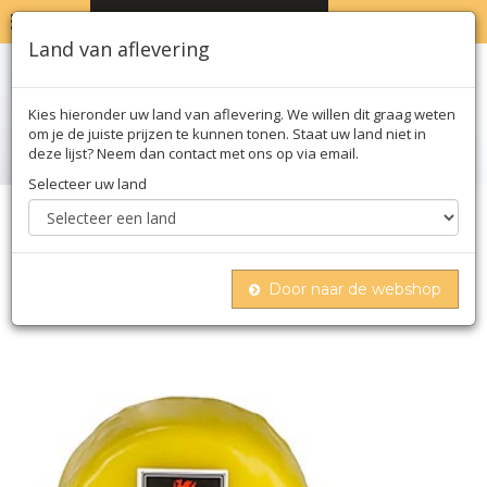
MENU
WINKELWAGEN
0
Land van aflevering
Kies hieronder uw land van aflevering. We willen dit graag weten
om je de juiste prijzen te kunnen tonen. Staat uw land niet in
deze lijst? Neem dan contact met ons op via email.
Selecteer uw land
Home
Noten & zuivel
Zuivel
Kaas
Snowdonia - beechwood smoked, gerookte
cheddar kaas, 200g
Door naar de webshop