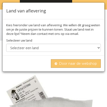
MENU
WINKELWAGEN
0
Land van aflevering
Kies hieronder uw land van aflevering. We willen dit graag weten
om je de juiste prijzen te kunnen tonen. Staat uw land niet in
deze lijst? Neem dan contact met ons op via email.
Selecteer uw land
Home
Moleculair
Hardwaren
Krimpzak/ krinkzak, voor stofzuigen en krimpen
in een waterbad, 180x300 mm, 100 st
Door naar de webshop