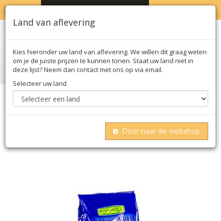
MENU
WINKELWAGEN
0
Land van aflevering
Kies hieronder uw land van aflevering. We willen dit graag weten
om je de juiste prijzen te kunnen tonen. Staat uw land niet in
deze lijst? Neem dan contact met ons op via email.
Selecteer uw land
Home
Deegwaren
Deegwaren
Gedroogd
Rapunzel, emmer pasta - penne, volkoren, bio, 500
g
Door naar de webshop