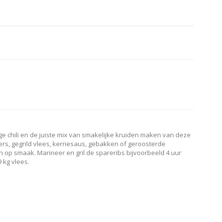
ige chili en de juiste mix van smakelijke kruiden maken van deze
, gegrild vlees, kerriesaus, gebakken of geroosterde
 op smaak. Marineer en gril de spareribs bijvoorbeeld 4 uur
 kg vlees.