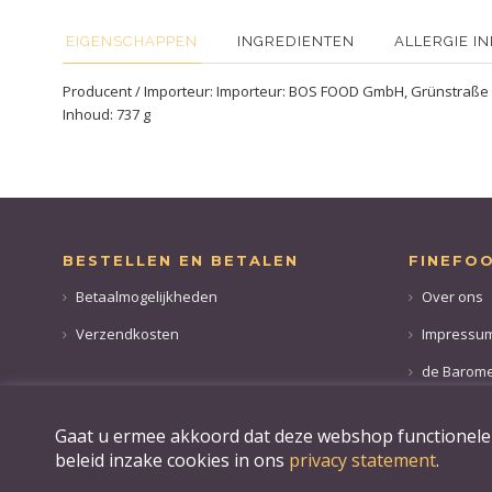
EIGENSCHAPPEN
INGREDIENTEN
ALLERGIE I
Producent / Importeur: Importeur: BOS FOOD GmbH, Grünstraße 
Inhoud: 737 g
BESTELLEN EN BETALEN
FINEFO
Betaalmogelijkheden
Over ons
Verzendkosten
Impressu
de Barome
Gaat u ermee akkoord dat deze webshop functionele e
beleid inzake cookies in ons
privacy statement
.
© 2019 Finefoods Online.
BVS-Handel