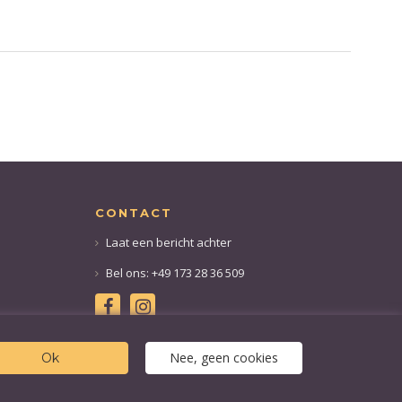
CONTACT
Laat een bericht achter
Bel ons: +49 173 28 36 509
Nee, geen cookies
Ok
8 36 509
info@finefoods-online.com