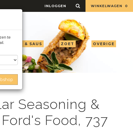
INLOGGEN
WINKELWAGEN
0
jzen te
il.
LIE AZIJN & SAUS
ZOET
OVERIGE
ebshop
od, 737 g
lar Seasoning &
 Ford's Food, 737