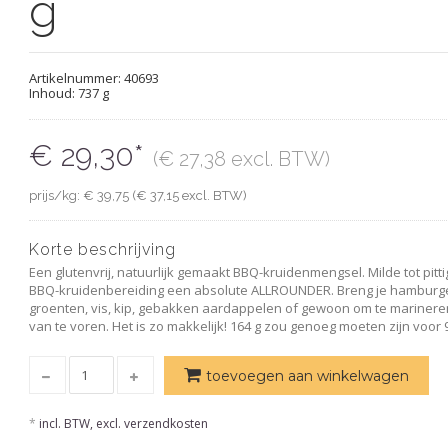
g
Artikelnummer:
40693
Inhoud: 737 g
€ 29,30*
(€ 27,38 excl. BTW)
prijs/kg: € 39,75 (€ 37,15 excl. BTW)
Korte beschrijving
Een glutenvrij, natuurlijk gemaakt BBQ-kruidenmengsel. Milde tot pitt
BBQ-kruidenbereiding een absolute ALLROUNDER. Breng je hamburgers
groenten, vis, kip, gebakken aardappelen of gewoon om te marineren
van te voren. Het is zo makkelijk! 164 g zou genoeg moeten zijn voor 9
toevoegen aan winkelwagen
*
incl. BTW, excl. verzendkosten