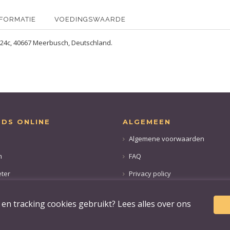
NFORMATIE
VOEDINGSWAARDE
24c, 40667 Meerbusch, Deutschland.
ODS ONLINE
ALGEMEEN
Algemene voorwaarden
m
FAQ
ter
Privacy policy
n tracking cookies gebruikt? Lees alles over ons
 GmbH, Am Sickeskreuz 8, 47877 Willich, Deutschland
+49 173 2