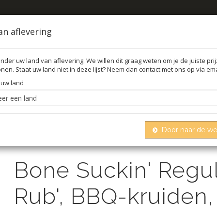
an aflevering
nder uw land van aflevering. We willen dit graag weten om je de juiste pri
nen. Staat uw land niet in deze lijst? Neem dan contact met ons op via ema
FFEL
O
 uw land
Door naar de w
e suckin' regular seasoning & rub', bbq-kruiden, ford's fo
Bone Suckin' Regu
Rub', BBQ-kruiden,