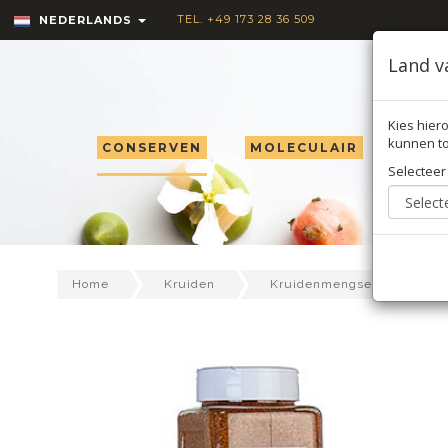
TEL. +49 173 28 36 509
NEDERLANDS
Land v
Kies hiero
kunnen to
CONSERVEN
MOLECULAIR
TRU
Selecteer
Bon
Home
Kruiden
Kruidenmengsels