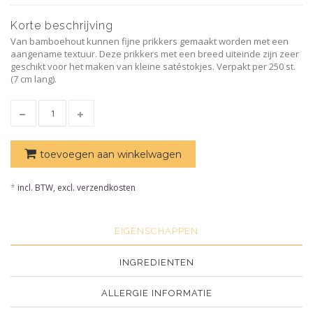
Korte beschrijving
Van bamboehout kunnen fijne prikkers gemaakt worden met een
aangename textuur. Deze prikkers met een breed uiteinde zijn zeer
geschikt voor het maken van kleine satéstokjes. Verpakt per 250 st.
(7 cm lang).
toevoegen aan winkelwagen
*
incl. BTW, excl. verzendkosten
EIGENSCHAPPEN
INGREDIENTEN
ALLERGIE INFORMATIE