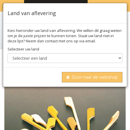
MENU
WINKELWAGEN
0
Land van aflevering
Kies hieronder uw land van aflevering. We willen dit graag weten
om je de juiste prijzen te kunnen tonen. Staat uw land niet in
deze lijst? Neem dan contact met ons op via email.
Selecteer uw land
Home
Moleculair
Hardwaren
Bamboo -spiesjes, met lommerrijke, 7 cm, 250 st
Door naar de webshop