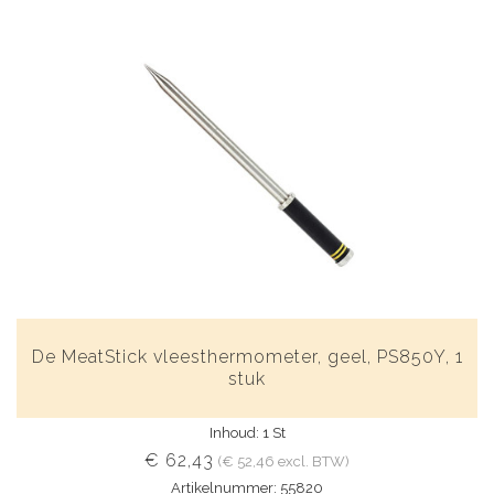
De MeatStick vleesthermometer, geel, PS850Y, 1
stuk
Inhoud: 1 St
€ 62,43
(€ 52,46 excl. BTW)
Artikelnummer: 55820