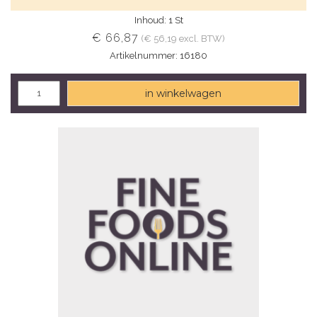
Inhoud: 1 St
€ 66,87
(€ 56,19 excl. BTW)
Artikelnummer: 16180
in winkelwagen