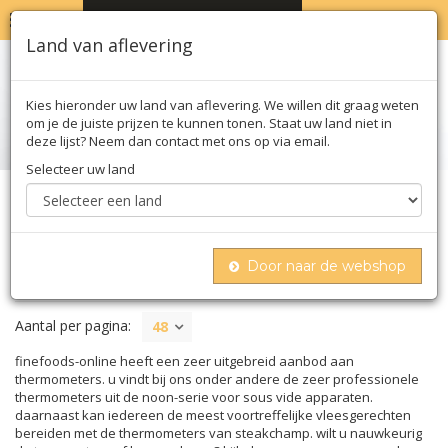
MENU
WINKELWAGEN
0
Land van aflevering
Kies hieronder uw land van aflevering. We willen dit graag weten
om je de juiste prijzen te kunnen tonen. Staat uw land niet in
deze lijst? Neem dan contact met ons op via email.
Selecteer uw land
Home
Nonfood
Thermometers
Door naar de webshop
THERMOMETERS
Aantal per pagina:
48
finefoods-online heeft een zeer uitgebreid aanbod aan
thermometers. u vindt bij ons onder andere de zeer professionele
thermometers uit de noon-serie voor sous vide apparaten.
daarnaast kan iedereen de meest voortreffelijke vleesgerechten
bereiden met de thermometers van steakchamp. wilt u nauwkeurig