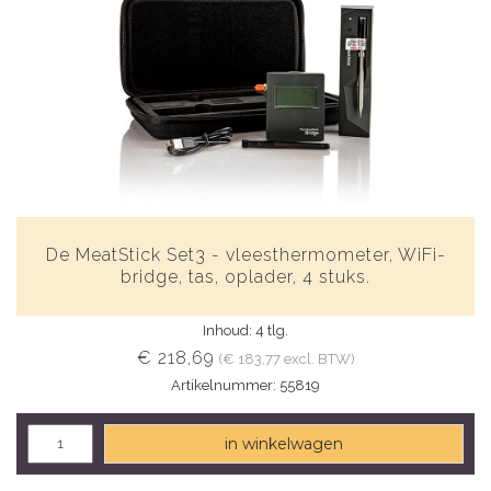
De MeatStick Set3 - vleesthermometer, WiFi-
bridge, tas, oplader, 4 stuks.
Inhoud: 4 tlg.
€ 218,69
(€ 183,77 excl. BTW)
Artikelnummer: 55819
in winkelwagen