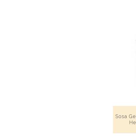
Sosa Ge
He