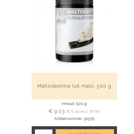
Maltodextrine (uit maïs), 500 g
Inhoud: 500 g
€ 9,03
(€ 8,44 excl. BTW)
Artikelnummer: 52579