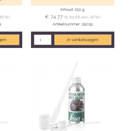
Inhoud: 250 g
€ 74,77
. BTW)
(€ 69,88 excl. BTW)
9
Artikelnummer: 29019
gen
in winkelwagen