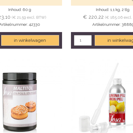
Inhoud: 60 g
Inhoud: 1,1 kg, 2 tlg.
23,10
€ 220,22
(€ 21,59 excl. BTW)
(€ 185,06 excl
Artikelnummer: 42330
Artikelnummer: 3888
in winkelwagen
in winkelwa