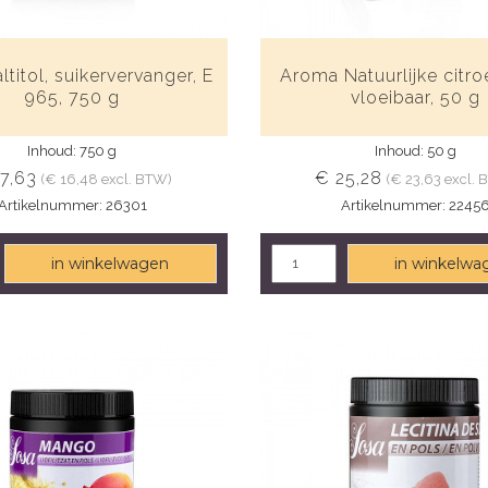
titol, suikervervanger, E
Aroma Natuurlijke citro
965, 750 g
vloeibaar, 50 g
Inhoud: 750 g
Inhoud: 50 g
17,63
€ 25,28
(€ 16,48 excl. BTW)
(€ 23,63 excl.
Artikelnummer: 26301
Artikelnummer: 2245
in winkelwagen
in winkelwa