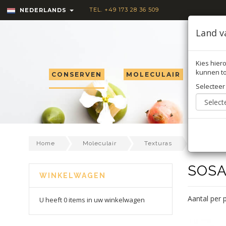
TEL. +49 173 28 36 509
NEDERLANDS
Land v
Kies hiero
kunnen to
CONSERVEN
MOLECULAIR
TRU
Selecteer
Sosa
Home
Moleculair
Texturas
SOS
WINKELWAGEN
Aantal per 
U heeft 0 items in uw winkelwagen