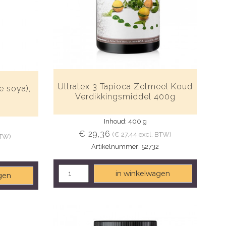
Ultratex 3 Tapioca Zetmeel Koud
e soya),
Verdikkingsmiddel 400g
Inhoud: 400 g
€ 29,36
(€ 27,44 excl. BTW)
BTW)
Artikelnummer: 52732
in winkelwagen
gen