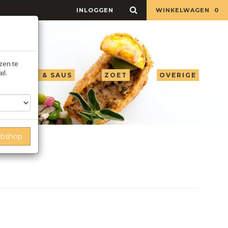
INLOGGEN
WINKELWAGEN
0
jzen te
il.
LIE AZIJN & SAUS
ZOET
OVERIGE
ebshop