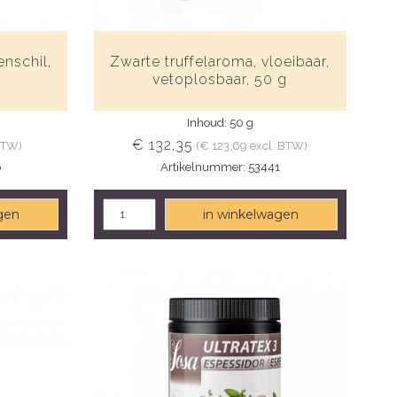
enschil,
Zwarte truffelaroma, vloeibaar,
vetoplosbaar, 50 g
Inhoud: 50 g
€ 132,35
 BTW)
(€ 123,69 excl. BTW)
6
Artikelnummer: 53441
gen
in winkelwagen