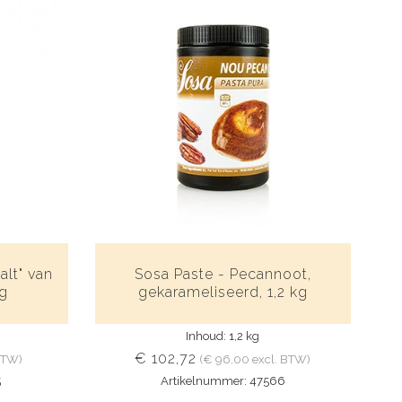
alt" van
Sosa Paste - Pecannoot,
 g
gekarameliseerd, 1,2 kg
Inhoud: 1,2 kg
€ 102,72
 BTW)
(€ 96,00 excl. BTW)
5
Artikelnummer: 47566