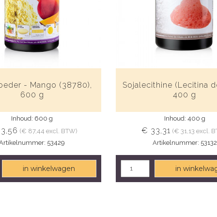
oeder - Mango (38780),
Sojalecithine (Lecitina d
600 g
400 g
Inhoud: 600 g
Inhoud: 400 g
93,56
€ 33,31
(€ 87,44 excl. BTW)
(€ 31,13 excl. 
Artikelnummer: 53429
Artikelnummer: 53132
in winkelwagen
in winkelwa