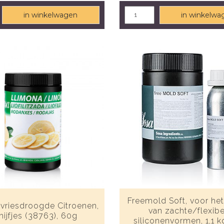
in winkelwagen
in winkelwa
Freemold Soft, voor he
vriesdroogde Citroenen,
van zachte/flexib
hijfjes (38763), 60g
siliconenvormen, 1,1 kg