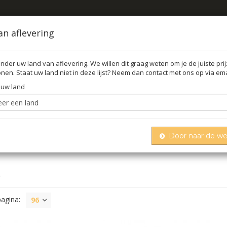
an aflevering
nder uw land van aflevering. We willen dit graag weten om je de juiste pri
nen. Staat uw land niet in deze lijst? Neem dan contact met ons op via ema
FFEL
O
 uw land
Door naar de w
A
pagina:
96