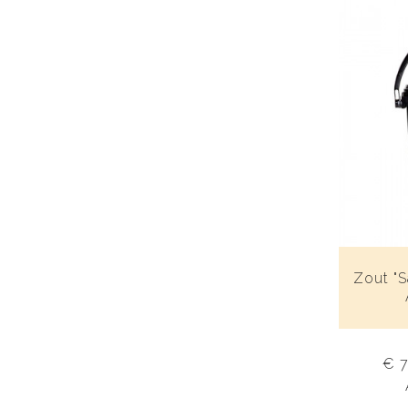
Zout "S
€ 