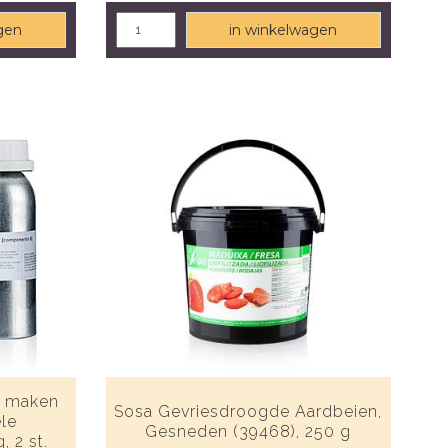
gen
in winkelwagen
t maken
Sosa Gevriesdroogde Aardbeien,
ele
Gesneden (39468), 250 g
, 2 st.