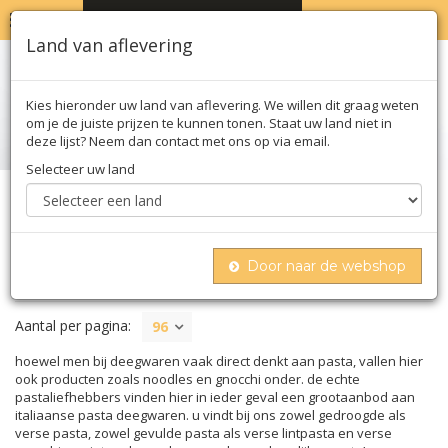
MENU
WINKELWAGEN
0
Land van aflevering
Kies hieronder uw land van aflevering. We willen dit graag weten
om je de juiste prijzen te kunnen tonen. Staat uw land niet in
deze lijst? Neem dan contact met ons op via email.
Selecteer uw land
Home
Deegwaren
Deegwaren
Door naar de webshop
DEEGWAREN
Aantal per pagina:
96
hoewel men bij deegwaren vaak direct denkt aan pasta, vallen hier
ook producten zoals noodles en gnocchi onder. de echte
pastaliefhebbers vinden hier in ieder geval een grootaanbod aan
italiaanse pasta deegwaren. u vindt bij ons zowel gedroogde als
verse pasta, zowel gevulde pasta als verse lintpasta en verse