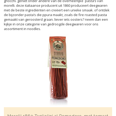
gnocchi. geniet onder andere van de overheerlijke pasta’s van
morelli. deze italiaanse producent uit 1860 produceert deegwaren
met de beste ingrediënten en creëert een unieke smaak. of ontdek
de bijzonder pasta’s die ppura maakt, zoals de fire roasted pasta
gemaakt van geroosterd graan. liever iets oosters? neem dan een
kijkje in onze categorie van gedroogde deegwaren voor ons
assortiment in noodles.