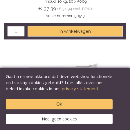
Inhoud: 10 kg, 20 x 500g
€ 37,39
(€ 34,94 excl. BTW)
Artikelnummer: 50513
in winkelwagen
Gaat u ermee akkoord dat deze webshop functionele
en tracking cookies gebruikt? Lees alles over ons
beleid inzake cookies in ons
privacy statement
.
Ok
Nee, geen cookies