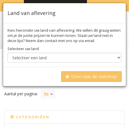
MENU
WINKELWAGEN
0
Land van aflevering
Kies hieronder uw land van aflevering. We willen dit graag weten
om je de juiste prijzen te kunnen tonen. Staat uw land niet in
deze lijst? Neem dan contact met ons op via email.
Selecteer uw land
Home
Biologisch
Deegwaren
Door naar de webshop
DEEGWAREN
Aantal per pagina:
96
CATEGORIËEN