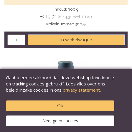
Inhoud: 900 g
€ 15,31
(€ 14,31 excl. BTW)
Artikelnummer: 38675
in winkelwagen
Gaat u ermee akkoord dat deze webshop functionele
en tracking cookies gebruikt? Lees alles over ons
beleid inzake cookies in ons
privacy statement
.
Ok
Nee, geen cookies