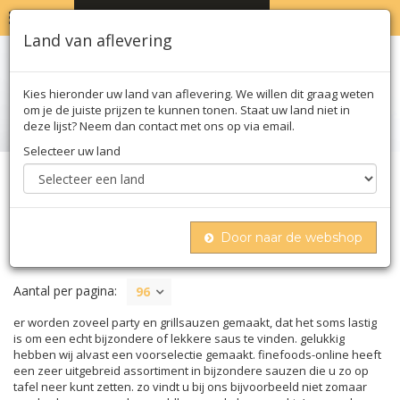
MENU
WINKELWAGEN
0
Land van aflevering
Kies hieronder uw land van aflevering. We willen dit graag weten
om je de juiste prijzen te kunnen tonen. Staat uw land niet in
deze lijst? Neem dan contact met ons op via email.
Selecteer uw land
Home
Olie azijn & saus
Party- & grillsauzen
Door naar de webshop
PARTY- & GRILLSAUZEN
Aantal per pagina:
96
er worden zoveel party en grillsauzen gemaakt, dat het soms lastig
is om een echt bijzondere of lekkere saus te vinden. gelukkig
hebben wij alvast een voorselectie gemaakt. finefoods-online heeft
een zeer uitgebreid assortiment in bijzondere sauzen die u zo op
tafel neer kunt zetten. zo vindt u bij ons bijvoorbeeld niet zomaar