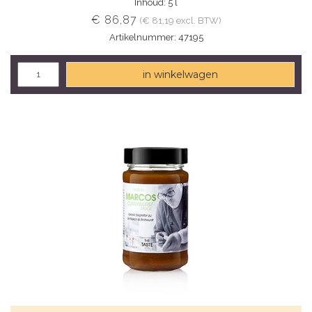
Inhoud: 5 l
€ 86,87
(€ 81,19 excl. BTW)
Artikelnummer: 47195
in winkelwagen