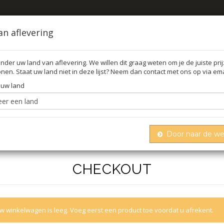
an aflevering
nder uw land van aflevering. We willen dit graag weten om je de juiste pri
nen. Staat uw land niet in deze lijst? Neem dan contact met ons op via ema
O
 uw land
Door naar de w
CHECKOUT
w winkelwagen is leeg. Voeg eerst een product toe voordat u afrekent.