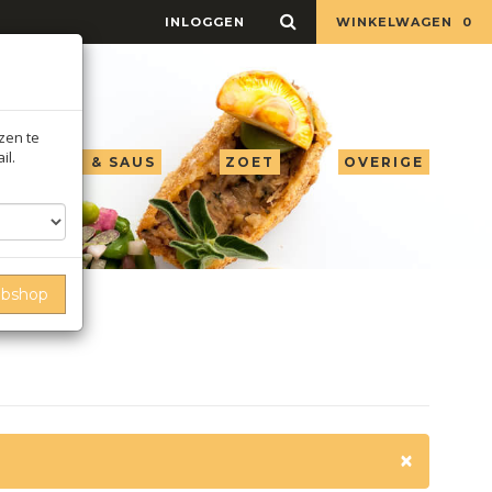
INLOGGEN
WINKELWAGEN
0
jzen te
il.
LIE AZIJN & SAUS
ZOET
OVERIGE
ebshop
×