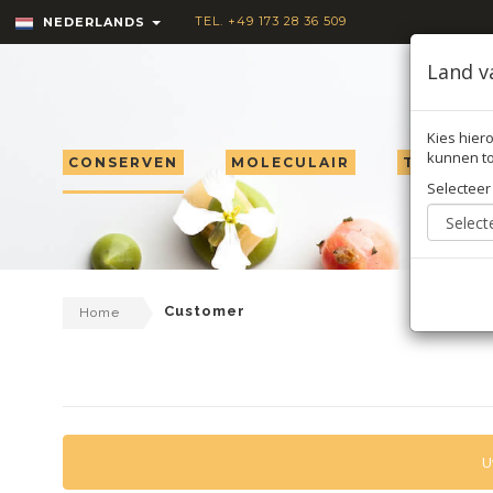
TEL. +49 173 28 36 509
NEDERLANDS
Land v
Kies hiero
kunnen to
CONSERVEN
MOLECULAIR
TRUFFEL
Selecteer
Customer
Home
U