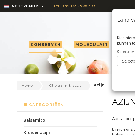
TEL. +49 173 28 36 509
NEDERLANDS
Land v
Kies hiero
kunnen to
CONSERVEN
MOLECULAIR
TRU
Selecteer
Azijn
Home
Olie azijn & saus
AZIJ
CATEGORIËEN
Aantal per 
Balsamico
binnen ons a
Kruidenazijn
balsamico, k