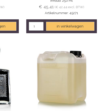
Inhoud: 250 ml
€ 45,41
TW)
(€ 42,44 excl. BTW)
2
Artikelnummer: 45271
gen
in winkelwagen