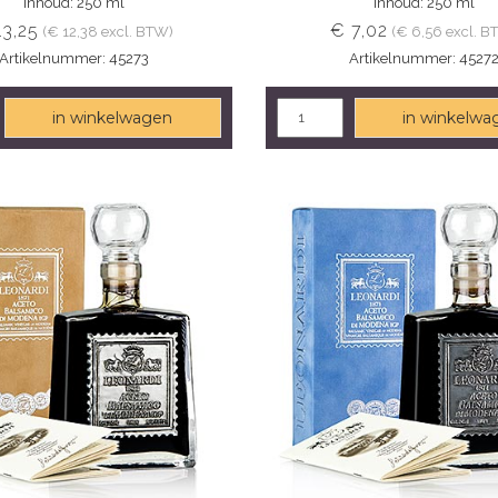
Inhoud: 250 ml
Inhoud: 250 ml
13,25
€ 7,02
(€ 12,38 excl. BTW)
(€ 6,56 excl. B
Artikelnummer: 45273
Artikelnummer: 4527
in winkelwagen
in winkelwa