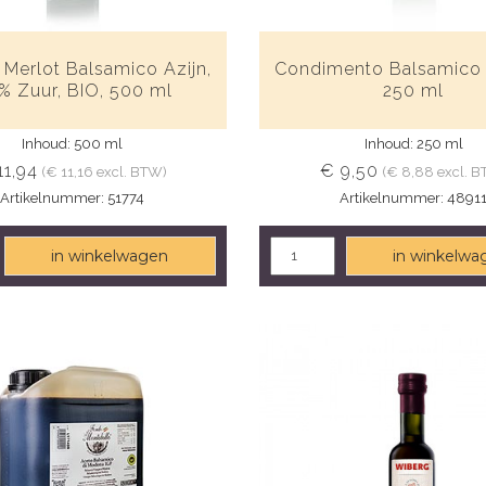
Merlot Balsamico Azijn,
Condimento Balsamico 
% Zuur, BIO, 500 ml
250 ml
Inhoud: 500 ml
Inhoud: 250 ml
11,94
€ 9,50
(€ 11,16 excl. BTW)
(€ 8,88 excl. 
Artikelnummer: 51774
Artikelnummer: 4891
in winkelwagen
in winkelwa