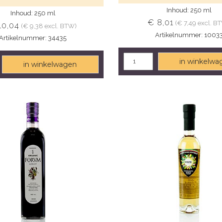
Inhoud: 250 ml
Inhoud: 250 ml
€ 8,01
(€ 7,49 excl. B
10,04
(€ 9,38 excl. BTW)
Artikelnummer: 1003
Artikelnummer: 34435
in winkelwa
in winkelwagen