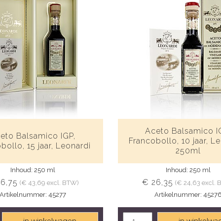
Aceto Balsamico I
eto Balsamico IGP,
Francobollo, 10 jaar, Le
bollo, 15 jaar, Leonardi
250ml
Inhoud: 250 ml
Inhoud: 250 ml
6,75
€ 26,35
(€ 43,69 excl. BTW)
(€ 24,63 excl.
Artikelnummer: 45277
Artikelnummer: 4527