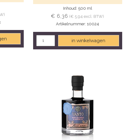
Inhoud: 500 ml
TW)
€ 6,36
(€ 5,94 excl. BTW)
3
Artikelnummer: 10024
gen
in winkelwagen