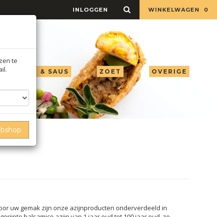
INLOGGEN
WINKELWAGEN
0
jzen te
il.
LIE AZIJN & SAUS
ZOET
OVERIGE
ebshop
voor uw gemak zijn onze azijnproducten onderverdeeld in
gerijpte balsamico azijn van 1 jaar oud tot 100 jaar oud. zo