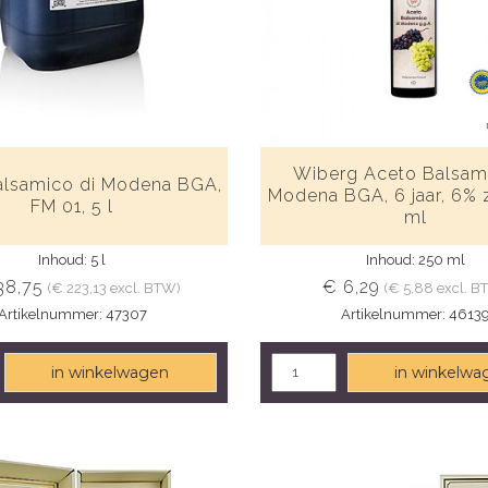
Wiberg Aceto Balsam
alsamico di Modena BGA,
Modena BGA, 6 jaar, 6% 
FM 01, 5 l
ml
Inhoud: 5 l
Inhoud: 250 ml
38,75
€ 6,29
(€ 223,13 excl. BTW)
(€ 5,88 excl. B
Artikelnummer: 47307
Artikelnummer: 4613
in winkelwagen
in winkelwa