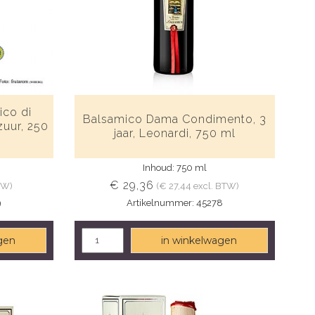
ico di
Balsamico Dama Condimento, 3
zuur, 250
jaar, Leonardi, 750 ml
Inhoud: 750 ml
€ 29,36
TW)
(€ 27,44 excl. BTW)
9
Artikelnummer: 45278
gen
in winkelwagen