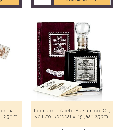
gen
in winkelwagen
Modena
Leonardi - Aceto Balsamico IGP,
i, 250ml
Velluto Bordeaux, 15 jaar, 250ml