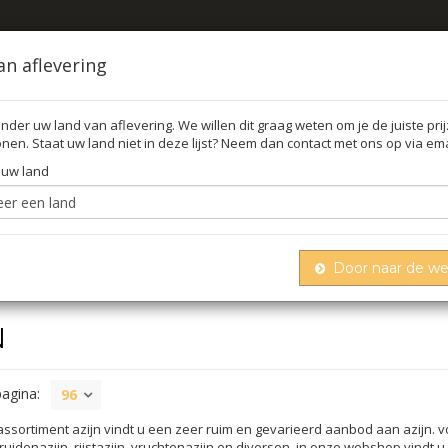
an aflevering
nder uw land van aflevering. We willen dit graag weten om je de juiste pri
nen. Staat uw land niet in deze lijst? Neem dan contact met ons op via ema
FFEL
O
 uw land
Door naar de w
N
pagina:
96
ssortiment azijn vindt u een zeer ruim en gevarieerd aanbod aan azijn. 
ruidenazijn, rijstazijn, vruchtenazijn en diversen. in onze webshop vindt u 