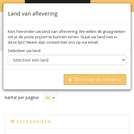
MENU
WINKELWAGEN
0
Land van aflevering
Kies hieronder uw land van aflevering. We willen dit graag weten
om je de juiste prijzen te kunnen tonen. Staat uw land niet in
deze lijst? Neem dan contact met ons op via email.
Selecteer uw land
Home
Biologisch
Kruiden
Door naar de webshop
KRUIDEN
Aantal per pagina:
96
CATEGORIËEN