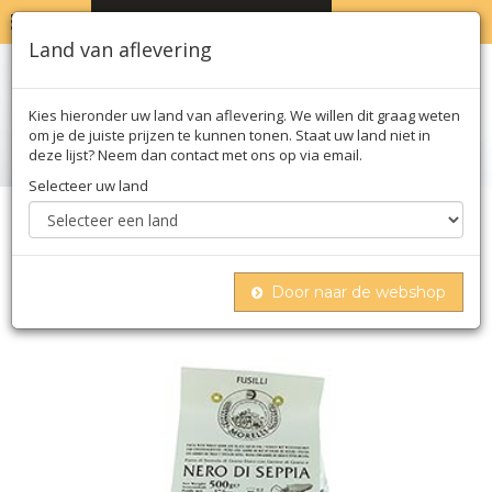
MENU
WINKELWAGEN
0
Land van aflevering
Kies hieronder uw land van aflevering. We willen dit graag weten
om je de juiste prijzen te kunnen tonen. Staat uw land niet in
deze lijst? Neem dan contact met ons op via email.
Selecteer uw land
Home
Deegwaren
Deegwaren
Gedroogd
Morelli 1860 zwarte fusilli met sepia inktvis kleur
500 g
Door naar de webshop