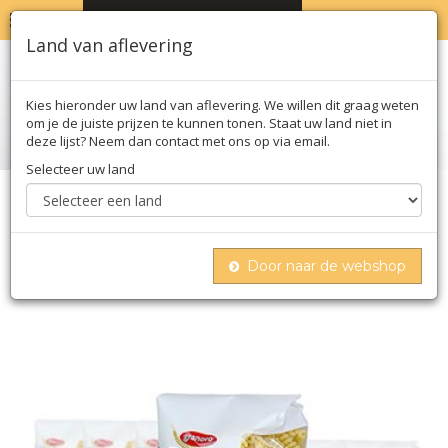
MENU
WINKELWAGEN
0
Land van aflevering
Kies hieronder uw land van aflevering. We willen dit graag weten
om je de juiste prijzen te kunnen tonen. Staat uw land niet in
deze lijst? Neem dan contact met ons op via email.
Selecteer uw land
Home
Deegwaren
Deegwaren
Gedroogd
Granoro dedicato - fusilli bucati, spiraalpasta,
no.75, 10 kg, 20 x 500g
Door naar de webshop