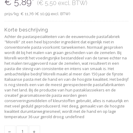
€ 5,89*
(€ 5,50 excl. BTW)
prijs/kg: € 11,76 (€ 10,99 excl. BTW)
Korte beschrijving
Achter de pastaspecialiteiten van de eeuwenoude pastafabriek
"Morelli" zit een heel bijzonder ingrediënt dat eigenlijk niet in
conventionele pasta voorkomt: tarwekiemen. Normaal gesproken
wordt dit bij het malen van graan gescheiden van de zemelen. Bij
Morelli wordt het voedingsrijke bestanddeel van de tarwe echter na
het malen teruggevoerd naar de zemelen, wat resulteert in een
pasta die stevig van consistentie en intens van smaak is. Het
ambachtelijke bedrijf Morelli maakt al meer dan 150 jaar de fijnste
Italiaanse pasta met de hand en van de hoogste kwaliteit. Het bedrijf
is nog steeds een van de meest gerespecteerde pastafabrikanten
van het land. Bij de productie van hun pastaklassiekers en de
creatief gearomatiseerde pasta worden geen
conserveringsmiddelen of kleurstoffen gebruikt, alles is natuurlijk en
met veel geduld geproduceerd. Het deeg, gemaakt van de hoogste
kwaliteit durumtarwegriesmeel, wordt met de hand en op lage
temperatuur 36 uur gerold droog. undefined