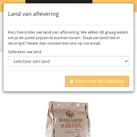
MENU
WINKELWAGEN
0
Land van aflevering
Kies hieronder uw land van aflevering. We willen dit graag weten
om je de juiste prijzen te kunnen tonen. Staat uw land niet in
deze lijst? Neem dan contact met ons op via email.
Selecteer uw land
Home
Deegwaren
Deegwaren
Gedroogd
Morelli 1860 tortiglioni, germe di grano, met
tarwekiemen, 500 g
Door naar de webshop