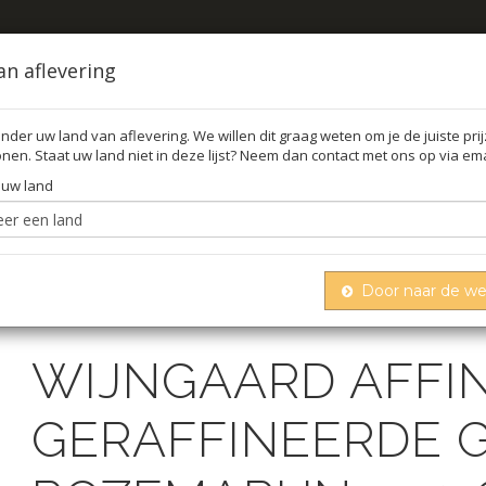
an aflevering
nder uw land van aflevering. We willen dit graag weten om je de juiste pri
nen. Staat uw land niet in deze lijst? Neem dan contact met ons op via ema
FFEL
O
 uw land
Door naar de w
Wijngaard ​​affine, geraffineerde geitenkaas met roze
WIJNGAARD ​​AFFI
GERAFFINEERDE 