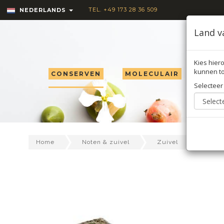
TEL. +49 173 28 36 509
NEDERLANDS
Land v
Kies hiero
kunnen to
CONSERVEN
MOLECULAIR
TRU
Selecteer
Home
Noten & zuivel
Zuivel
Kaas