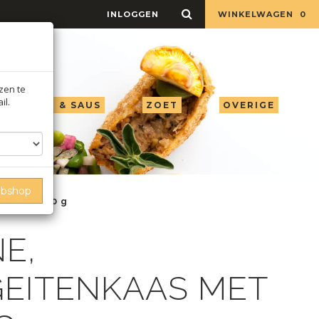
INLOGGEN
WINKELWAGEN
0
jzen te
il.
LIE AZIJN & SAUS
ZOET
OVERIGE
ebshop
marijn, 120 g
NE,
GEITENKAAS MET