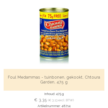
Foul Medammas - tuinbonen, gekookt, Chtoura
Garden, 475 g
Inhoud: 475 g
€ 3,35
(€ 3,13 excl. BTW)
Artikelnummer: 48714