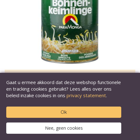
Gaat u ermee akkoord dat deze webshop functionele
Mung taugé, 2,9 kg
en tracking cookies gebruikt? Lees alles over ons
beleid inzake cookies in ons
privacy statement
.
Inhoud: 2,9 kg
€ 12,35
(€ 11,54 excl. BTW)
Ok
Artikelnummer: 10291
Nee, geen cookies
in winkelwagen