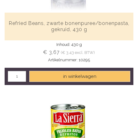
Refried Beans, zwarte bonenpuree/bonenpasta,
gekruid, 430 g
Inhoud: 430 g
€ 3,67
(€ 3,43 excl. BTW)
Artikelnummer: 10295
in winkelwagen