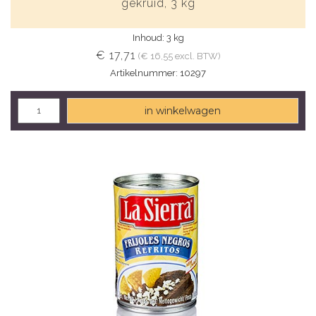
gekruid, 3 kg
Inhoud: 3 kg
€ 17,71
(€ 16,55 excl. BTW)
Artikelnummer: 10297
in winkelwagen