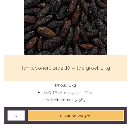
Tonkabonen, Brazilië wilde groei, 1 kg
Inhoud: 1 kg
€ 140,12
(€ 117,75 excl. BTW)
Artikelnummer: 52583
in winkelwagen