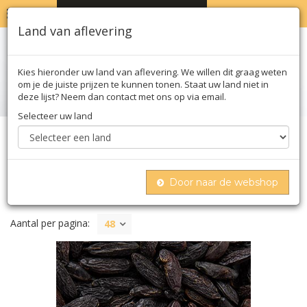
MENU
WINKELWAGEN
0
Land van aflevering
Kies hieronder uw land van aflevering. We willen dit graag weten
om je de juiste prijzen te kunnen tonen. Staat uw land niet in
deze lijst? Neem dan contact met ons op via email.
Selecteer uw land
Home
Noten & zuivel
Peulvruchten
Bonen
Door naar de webshop
BONEN
Aantal per pagina:
48