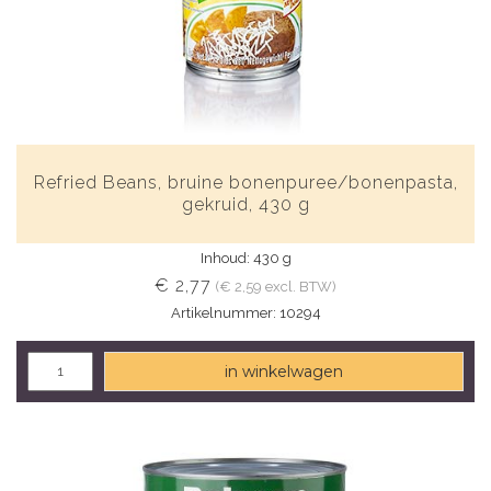
Refried Beans, bruine bonenpuree/bonenpasta,
gekruid, 430 g
Inhoud: 430 g
€ 2,77
(€ 2,59 excl. BTW)
Artikelnummer: 10294
in winkelwagen