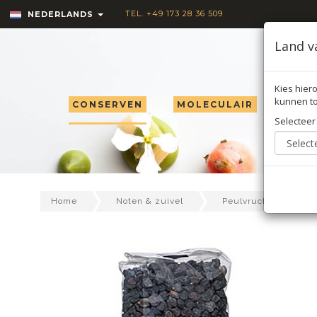
TEL. +49 173 28 36 509
NEDERLANDS
Land v
Kies hiero
kunnen to
CONSERVEN
MOLECULAIR
TRU
Selecteer
Home
Noten & zuivel
Peulvruchten