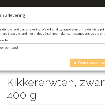
an aflevering
nder uw land van aflevering. We willen dit graag weten om je de juiste pri
nen. Staat uw land niet in deze lijst? Neem dan contact met ons op via ema
FFEL
O
 uw land
Door naar de w
Kikkererwten, zwart, heel, gedroogd, 400 g
Bonen
Kikkererwten, zwar
400 g