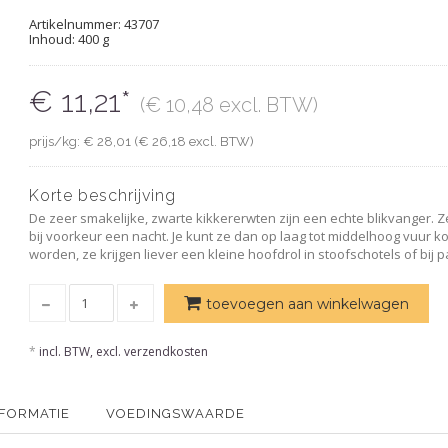
Artikelnummer:
43707
Inhoud: 400 g
€ 11,21*
(€ 10,48 excl. BTW)
prijs/kg: € 28,01 (€ 26,18 excl. BTW)
Korte beschrijving
De zeer smakelijke, zwarte kikkererwten zijn een echte blikvanger.
bij voorkeur een nacht. Je kunt ze dan op laag tot middelhoog vuur kok
worden, ze krijgen liever een kleine hoofdrol in stoofschotels of bij p
toevoegen aan winkelwagen
*
incl. BTW, excl. verzendkosten
NFORMATIE
VOEDINGSWAARDE