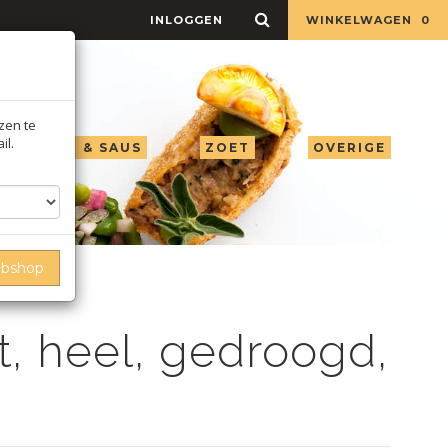
INLOGGEN
WINKELWAGEN
0
jzen te
il.
LIE AZIJN & SAUS
ZOET
OVERIGE
ebshop
t, heel, gedroogd,