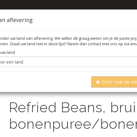
an aflevering
nder uw land van aflevering. We willen dit graag weten om je de juiste pri
nen. Staat uw land niet in deze lijst? Neem dan contact met ons op via ema
FFEL
O
 uw land
Door naar de w
Refried beans, bruine bonenpuree/bonenpasta
Bonen
Refried Beans, bru
bonenpuree/bonenp