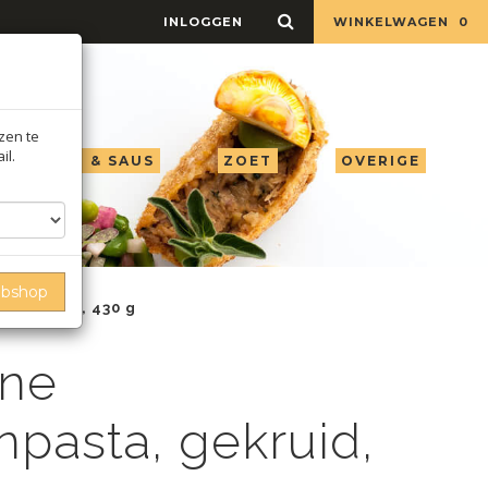
INLOGGEN
WINKELWAGEN
0
jzen te
il.
LIE AZIJN & SAUS
ZOET
OVERIGE
ebshop
, gekruid, 430 g
ine
asta, gekruid,