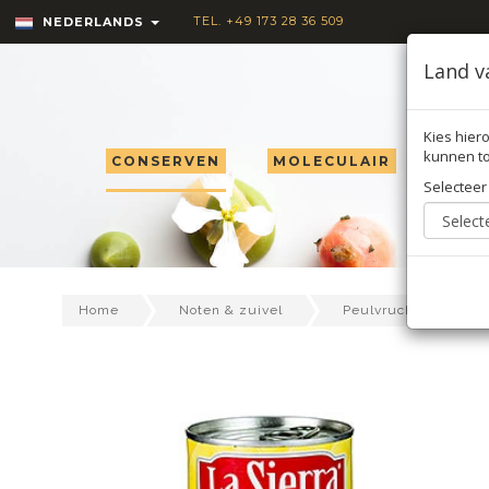
TEL. +49 173 28 36 509
NEDERLANDS
Land v
Kies hiero
kunnen to
CONSERVEN
MOLECULAIR
TRU
Selecteer
Home
Noten & zuivel
Peulvruchten