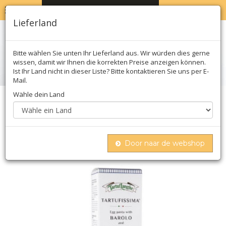
MENU
WARENKORB
0
Lieferland
Bitte wählen Sie unten Ihr Lieferland aus. Wir würden dies gerne
wissen, damit wir Ihnen die korrekten Preise anzeigen können.
Ist Ihr Land nicht in dieser Liste? Bitte kontaktieren Sie uns per E-
Mail.
Wähle dein Land
Home
Teigwaren
Teigwaren
Getrocknet
Trüffel-nudeln, barolo/rotwein, mit 3%
sommertrüffel, tartuflanghe
Door naar de webshop