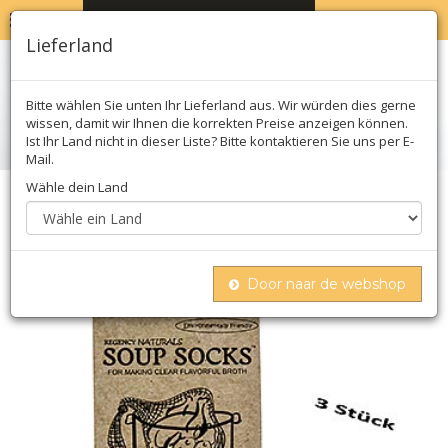
MENU
WARENKORB
0
Lieferland
Bitte wählen Sie unten Ihr Lieferland aus. Wir würden dies gerne
wissen, damit wir Ihnen die korrekten Preise anzeigen können.
Ist Ihr Land nicht in dieser Liste? Bitte kontaktieren Sie uns per E-
Mail.
Wähle dein Land
Home
Molekular
Hardware
The original soup socks, 100% naturbaumwolle
Door naar de webshop