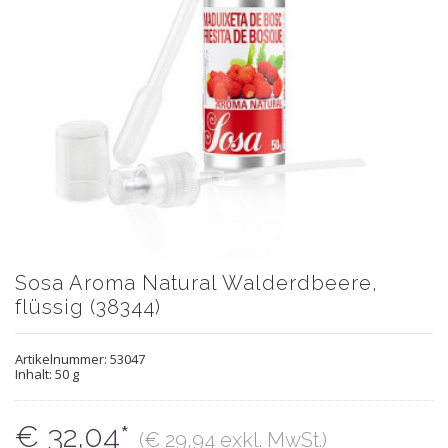
Sosa Aroma Natural Walderdbeere,
flüssig (38344)
Artikelnummer:
53047
Inhalt: 50 g
€ 32,04*
(€ 29,94 exkl. MwSt.)