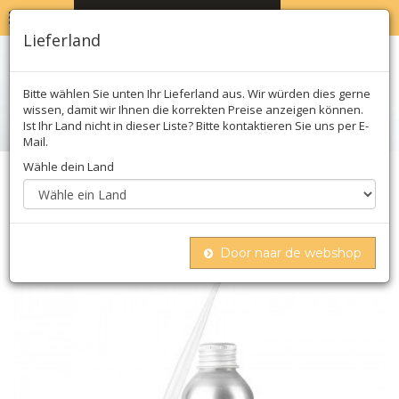
MENU
WARENKORB
0
Lieferland
Bitte wählen Sie unten Ihr Lieferland aus. Wir würden dies gerne
wissen, damit wir Ihnen die korrekten Preise anzeigen können.
Ist Ihr Land nicht in dieser Liste? Bitte kontaktieren Sie uns per E-
Mail.
Wähle dein Land
Home
Molekular
Texturgeber
Sosa
Sosa aroma natural walderdbeere, flüssig (38344)
Door naar de webshop