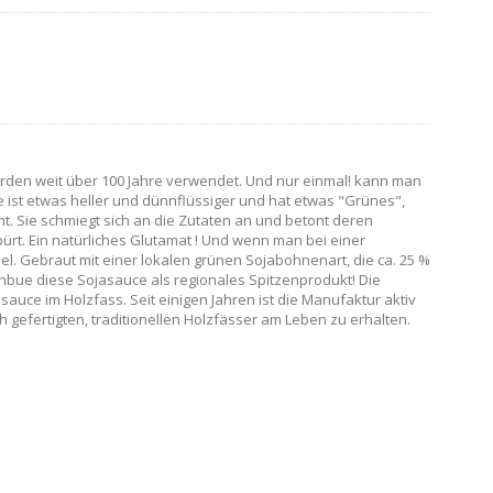
erden weit über 100 Jahre verwendet. Und nur einmal! kann man
e ist etwas heller und dünnflüssiger und hat etwas "Grünes",
. Sie schmiegt sich an die Zutaten an und betont deren
. Ein natürliches Glutamat ! Und wenn man bei einer
el. Gebraut mit einer lokalen grünen Sojabohnenart, die ca. 25 %
Kinbue diese Sojasauce als regionales Spitzenprodukt! Die
uce im Holzfass. Seit einigen Jahren ist die Manufaktur aktiv
ch gefertigten, traditionellen Holzfässer am Leben zu erhalten.