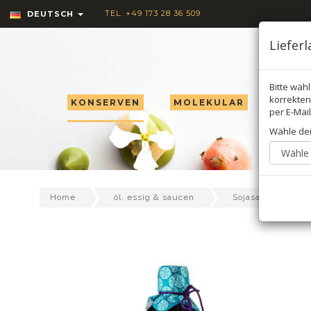
TEL. +49 173 28 36 509
DEUTSCH
Liefer
Bitte wäh
korrekten 
KONSERVEN
MOLEKULAR
TRÜF
per E-Mail
Wähle de
S
Home
öl, essig & saucen
Sojasauce