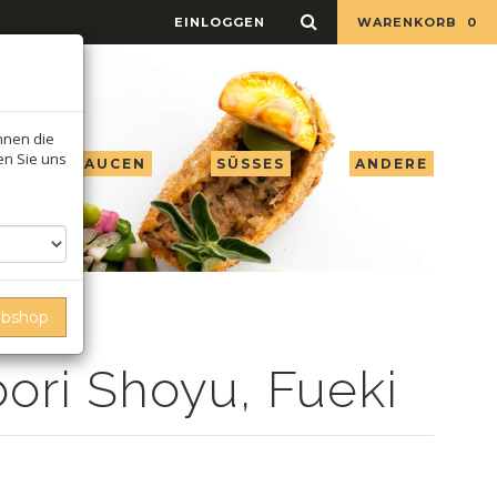
EINLOGGEN
WARENKORB
0
Ihnen die
ren Sie uns
 ESSIG & SAUCEN
SÜSSES
ANDERE
ebshop
ori Shoyu, Fueki