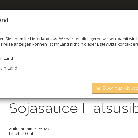
land
len Sie unten Ihr Lieferland aus. Wir würden dies gerne wissen, damit wir 
Preise anzeigen können. Ist Ihr Land nicht in dieser Liste? Bitte kontaktie
FEL
ÖL,
.
in Land
ojasauce hatsusibori shoyu, fueki
Door naar de w
Sojasauce Hatsusib
Artikelnummer:
65029
Inhalt: 600 ml