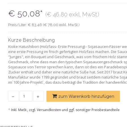
€ 50,08*
(€ 46,80 exkl. MwSt.)
Preis/Liter: € 83,46 (€ 78,00 exkl. MwSt.)
Kurze Beschreibung
Kioke Hatushibori (Holzfass- Erste Pressung) - Sojasaucen-Fässer w
eine erste Pressung im frisch gefertigten Holzfass machen. Die Sauc
"Junges", ein Bouquet und Geschmack, was vom frischem Holz stammt
Geschmack, ohne dass man den typischen Sojasaucengeschmack spürt
Sojasauce von Terroir sprechen kann, dann ist dies ein Paradebeispi
Zucker enthält und daher eine natürliche Süße hat. Seit 2017 braut 
Manufaktur wurde 1789 gegründet und braut seitdem natürliche Sojasa
im`100 Jahre-Projekt´, das dazu beiträgt die Tradition der handwerkli
zum Warenkorb hinzufügen
*
Inkl. MwSt., zzgl. Versandkosten und ggf. sonstiger Preisbestandteile