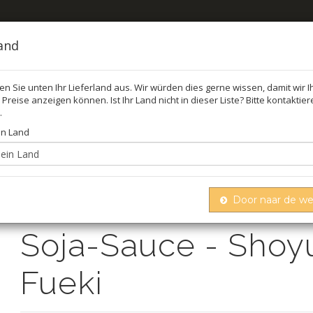
land
len Sie unten Ihr Lieferland aus. Wir würden dies gerne wissen, damit wir 
Preise anzeigen können. Ist Ihr Land nicht in dieser Liste? Bitte kontaktie
FEL
ÖL,
.
in Land
oja-sauce - shoyu hatsusibori, fueki
Door naar de w
Soja-Sauce - Shoyu
Fueki