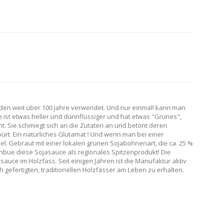
rden weit über 100 Jahre verwendet. Und nur einmal! kann man
e ist etwas heller und dünnflüssiger und hat etwas "Grünes",
. Sie schmiegt sich an die Zutaten an und betont deren
. Ein natürliches Glutamat ! Und wenn man bei einer
el. Gebraut mit einer lokalen grünen Sojabohnenart, die ca. 25 %
Kinbue diese Sojasauce als regionales Spitzenprodukt! Die
uce im Holzfass. Seit einigen Jahren ist die Manufaktur aktiv
ch gefertigten, traditionellen Holzfässer am Leben zu erhalten.