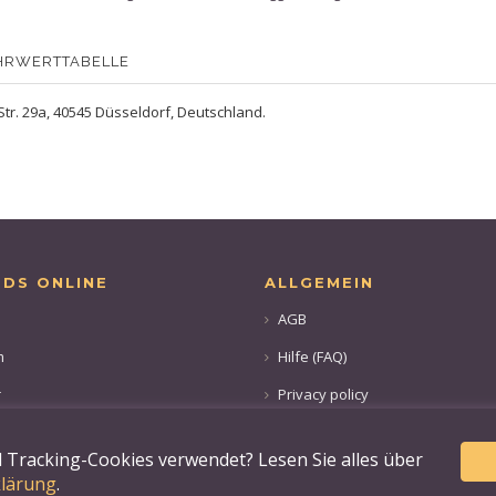
HRWERTTABELLE
Str. 29a, 40545 Düsseldorf, Deutschland.
ODS ONLINE
ALLGEMEIN
AGB
m
Hilfe (FAQ)
r
Privacy policy
 Tracking-Cookies verwendet? Lesen Sie alles über
lärung
.