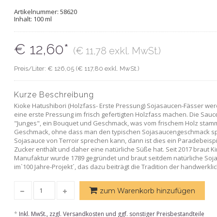
Artikelnummer:
58620
Inhalt: 100 ml
€ 12,60*
(€ 11,78 exkl. MwSt.)
Preis/Liter: € 126,05 (€ 117,80 exkl. MwSt.)
Kurze Beschreibung
Kioke Hatushibori (Holzfass- Erste Pressung) Sojasaucen-Fässer we
eine erste Pressung im frisch gefertigten Holzfass machen. Die Sauc
"Junges", ein Bouquet und Geschmack, was vom frischem Holz stammt
Geschmack, ohne dass man den typischen Sojasaucengeschmack spürt
Sojasauce von Terroir sprechen kann, dann ist dies ein Paradebeispi
Zucker enthält und daher eine natürliche Süße hat. Seit 2017 braut 
Manufaktur wurde 1789 gegründet und braut seitdem natürliche Sojasa
im`100 Jahre-Projekt´, das dazu beiträgt die Tradition der handwerkli
zum Warenkorb hinzufügen
*
Inkl. MwSt., zzgl. Versandkosten und ggf. sonstiger Preisbestandteile