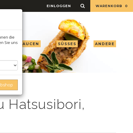
EINLOGGEN
WARENKORB
0
Ihnen die
ren Sie uns
 ESSIG & SAUCEN
SÜSSES
ANDERE
ebshop
 Hatsusibori,