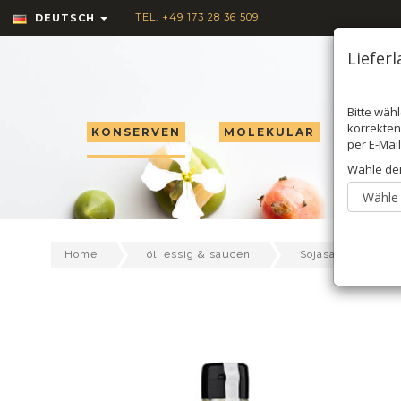
TEL. +49 173 28 36 509
DEUTSCH
Liefer
Bitte wäh
korrekten 
KONSERVEN
MOLEKULAR
TRÜF
per E-Mail
Wähle de
S
Home
öl, essig & saucen
Sojasauce